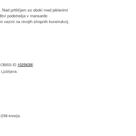
ž. Nad pritličjem so oboki med jeklenimi
editvi podstrešja v mansardo
 vezmi na nivojih stropnih konstrukcij.
 [COBISS-ID
1025639
]
 Ljubljana.
/298-kresija.