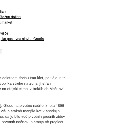
ljani
 Rožna dolina
ximarket
višče
jsko poslovna stavba Gradis
i
elotnem tlorisu ima klet, pritličje in tri
 oblika strehe na zunanji strani
 na atrijski strani v traktih ob Mačkovi
j. Glede na prvotne načrte iz leta 1896
 višjih etažah manjše kot v spodnjih
no, da je bilo več prvotnih prečnih zidov
 prvotnih načrtov in stanja ob pregledu