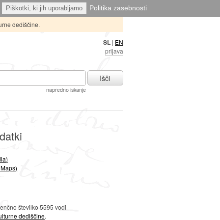
Politika zasebnosti
Piškotki, ki jih uporabljamo
urne dediščine.
SL
|
EN
prijava
Išči
napredno iskanje
datki
ia)
 Maps)
denčno številko 5595 vodi
lturne dediščine
.