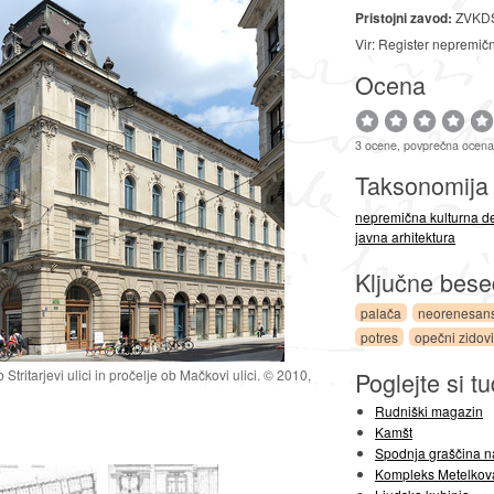
Pristojni zavod:
ZVKDS
Vir: Register nepremič
Ocena
3 ocene, povprečna ocena
Taksonomij
nepremična kulturna d
javna arhitektura
Ključne bes
palača
neorenesan
potres
opečni zidov
tritarjevi ulici in pročelje ob Mačkovi ulici. © 2010,
Poglejte si tu
Rudniški magazin
Kamšt
Spodnja graščina n
Kompleks Metelkov