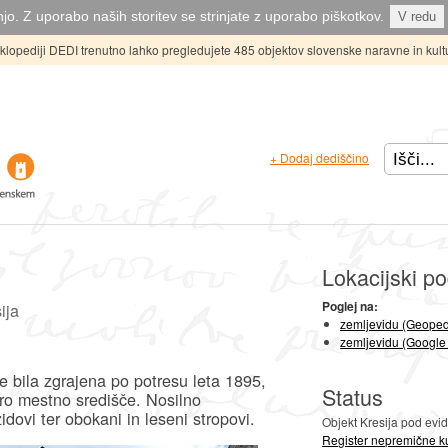
jo. Z uporabo naših storitev se strinjate z uporabo piškotkov.
V redu
ciklopediji DEDI trenutno lahko pregledujete 485 objektov slovenske naravne in kult
+ Dodaj dediščino
Lokacijski po
Poglej na:
ija
zemljevidu (Geoped
zemljevidu (Google
 bila zgrajena po potresu leta 1895,
Status
aro mestno središče. Nosilno
idovi ter obokani in leseni stropovi.
Objekt Kresija pod evi
Register nepremične ku