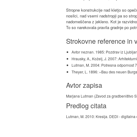
Stropne konstrukcije nad kletjo so opečn
nosilci, nad vsemi nadstropji pa so stro
nadomeščena z jekleno. Kot je razvidno 
To so narekovala pravila gradnje po potr
Strokovne reference in v
Avtor neznan. 1985: Pozdrav iz Ljubljan
Hrausky, A., Koželj, J. 2007: Arhitektur
Lutman, M. 2004: Potresna odpornost 7 
Theyer, L. 1896: »Bau des neuen Burgspit
Avtor zapisa
Marjana Lutman (Zavod za gradbeništvo Sl
Predlog citata
Lutman, M. 2010: Kresija. DEDI - digitalna 