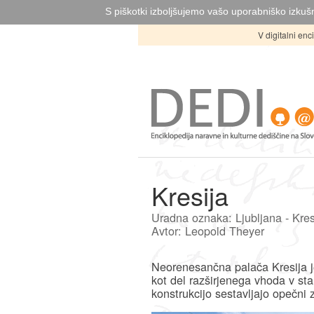
S piškotki izboljšujemo vašo uporabniško izkušn
V digitalni en
Kresija
Uradna oznaka: Ljubljana - Kres
Avtor: Leopold Theyer
Neorenesančna palača Kresija je
kot del razširjenega vhoda v st
konstrukcijo sestavljajo opečni z