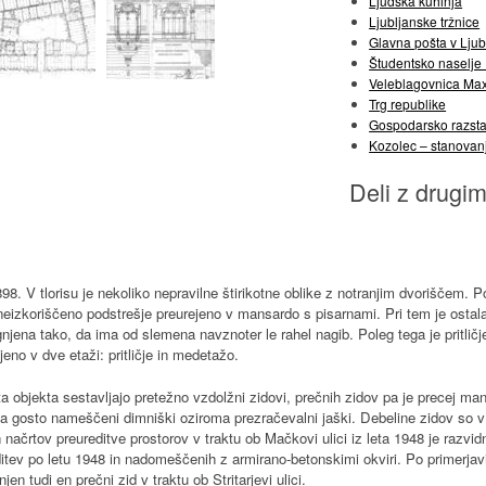
Ljudska kuhinja
Ljubljanske tržnice
Glavna pošta v Ljub
Študentsko naselje
Veleblagovnica Ma
Trg republike
Gospodarsko razsta
Kozolec – stanovan
Deli z drugim
898. V tlorisu je nekoliko nepravilne štirikotne oblike z notranjim dvoriščem. Po c
 neizkoriščeno podstrešje preurejeno v mansardo s pisarnami. Pri tem je ostala
njena tako, da ima od slemena navznoter le rahel nagib. Poleg tega je pritličje
eljeno v dve etaži: pritličje in medetažo.
 objekta sestavljajo pretežno vzdolžni zidovi, prečnih zidov pa je precej man
 na gosto nameščeni dimniški oziroma prezračevalni jaški. Debeline zidov so v
 načrtov preureditve prostorov v traktu ob Mačkovi ulici iz leta 1948 je razvid
ditev po letu 1948 in nadomeščenih z armirano-betonskimi okviri. Po primerjavi
jen tudi en prečni zid v traktu ob Stritarjevi ulici.