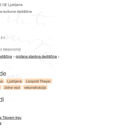
 OE Ljubljana
ne kulturne dediščine
 5.0
a
o taksonomiji
ediščina
>
profana stavbna dediščina
>
ede
sa
Ljubljana
Leopold Theyer
i
zidne vezi
rekonstrukcija
di
a Titovem trgu
a