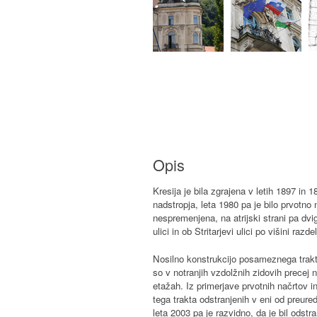
Opis
Kresija je bila zgrajena v letih 1897 in 1
nadstropja, leta 1980 pa je bilo prvotno
nespremenjena, na atrijski strani pa dvig
ulici in ob Stritarjevi ulici po višini razd
Nosilno konstrukcijo posameznega trakta
so v notranjih vzdolžnih zidovih precej
etažah. Iz primerjave prvotnih načrtov in
tega trakta odstranjenih v eni od preure
leta 2003 pa je razvidno, da je bil odstran