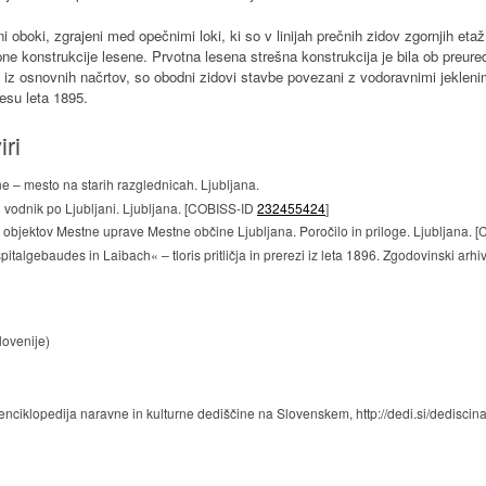
i oboki, zgrajeni med opečnimi loki, ki so v linijah prečnih zidov zgornjih eta
pne konstrukcije lesene. Prvotna lesena strešna konstrukcija je bila ob preur
iz osnovnih načrtov, so obodni zidovi stavbe povezani z vodoravnimi jeklenimi
esu leta 1895.
iri
e – mesto na starih razglednicah. Ljubljana.
ni vodnik po Ljubljani. Ljubljana. [COBISS-ID
232455424
]
objektov Mestne uprave Mestne občine Ljubljana. Poročilo in priloge. Ljubljana.
algebaudes in Laibach« – tloris pritličja in prerezi iz leta 1896. Zgodovinski arhiv
ovenije)
enciklopedija naravne in kulturne dediščine na Slovenskem, http://dedi.si/dediscina