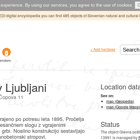
experience. By using our services, you agree to the use of cookies.
EDI digital encyclopedia you can find 485 objects of Slovenian natural and cultural 
+ Add heritage
 Ljubljani
Location dat
See on:
a Čopova 11
map (Geopedia)
map (Google Maps
grajeno po potresu leta 1895. Pročelja
Status
enesančnem slogu z vgrajenimi
grbi. Nosilno konstrukcijo sestavljajo
The object Glavna pošta
ranobetonski stropovi.
13991 is managed by