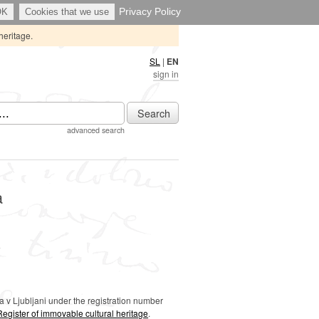
Privacy Policy
OK
Cookies that we use
heritage.
SL
|
EN
sign in
Search
advanced search
a
)
 v Ljubljani under the registration number
Register of immovable cultural heritage
.