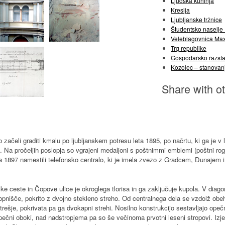
Ljudska kuhinja
Kresija
Ljubljanske tržnice
Študentsko naselje
Veleblagovnica Ma
Trg republike
Gospodarsko razsta
Kozolec – stanovan
Share with o
ačeli graditi kmalu po ljubljanskem potresu leta 1895, po načrtu, ki ga je v l
Na pročeljih poslopja so vgrajeni medaljoni s poštnimmi emblemi (poštni rog, 
ta 1897 namestili telefonsko centralo, ki je imela zvezo z Gradcem, Dunajem i
ke ceste in Čopove ulice je okroglega tlorisa in ga zaključuje kupola. V diago
topnišče, pokrito z dvojno stekleno streho. Od centralnega dela se vzdolž obeh
odstrešje, pokrivata pa ga dvokapni strehi. Nosilno konstrukcijo sestavljajo opeč
 opečni oboki, nad nadstropjema pa so še večinoma prvotni leseni stropovi. Iz