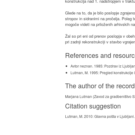
konstrukcija nad 1. nadstropjem v trakt
Glede na to, da je bilo poslopje zgrajen
stropov in sidranimi na pročelja. Poleg t
mogoče videti na priloženih arhivskih nač
Žal so pri eni od prenov poslopja v obeh 
pri zadnji rekonstrukciji v stavbo vgrajeni
References and resour
Avtor neznan. 1985: Pozdrav iz Ljubljan
Lutman, M. 1995: Pregled konstrukcije i
The author of the record
Marjana Lutman (Zavod za gradbeništvo Sl
Citation suggestion
Lutman, M. 2010: Glavna pošta v Ljubljani. 