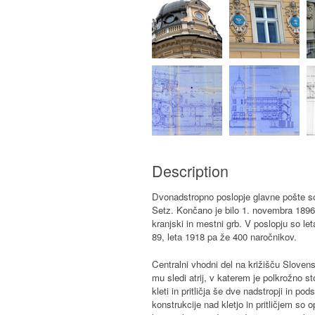
Description
Dvonadstropno poslopje glavne pošte so z
Setz. Končano je bilo 1. novembra 1896. 
kranjski in mestni grb. V poslopju so le
89, leta 1918 pa že 400 naročnikov.
Centralni vhodni del na križišču Slovens
mu sledi atrij, v katerem je polkrožno s
kleti in pritličja še dve nadstropji in p
konstrukcije nad kletjo in pritličjem so