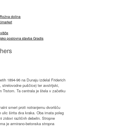
 Rožna dolina
ximarket
višče
jsko poslovna stavba Gradis
thers
etih 1894-96 na Dunaju izdelal Friderich
strelovodne puščice) ter avstrijski,
n Trstom. Ta centrala je štela v začetku
nalni smeri proti notranjemu dvorišču
 ulic širita dva kraka. Oba imata poleg
ni zidovi različnh debelin. Stropne
jema je armirano-betonska stropna