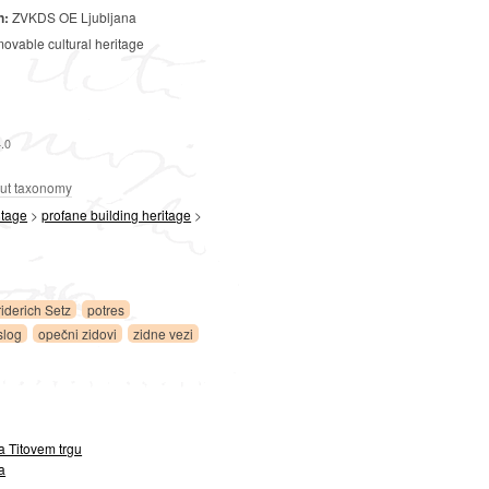
n:
ZVKDS OE Ljubljana
movable cultural heritage
4.0
ut taxonomy
itage
>
profane building heritage
>
riderich Setz
potres
slog
opečni zidovi
zidne vezi
a Titovem trgu
a