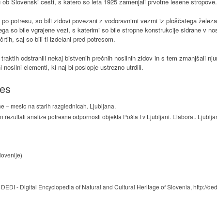
u ob Slovenski cesti, s katero so leta 1925 zamenjali prvotne lesene stropove.
o po potresu, so bili zidovi povezani z vodoravnimi vezmi iz ploščatega železa
ega so bile vgrajene vezi, s katerimi so bile stropne konstrukcije sidrane v nos
rtih, saj so bili ti izdelani pred potresom.
traktih odstranili nekaj bistvenih prečnih nosilnih zidov in s tem zmanjšali nj
 nosilni elementi, ki naj bi poslopje ustrezno utrdili.
ces
e – mesto na starih razglednicah. Ljubljana.
n rezultati analize potresne odpornosti objekta Pošta I v Ljubljani. Elaborat. Ljubl
ovenije)
DEDI - Digital Encyclopedia of Natural and Cultural Heritage of Slovenia, http://ded