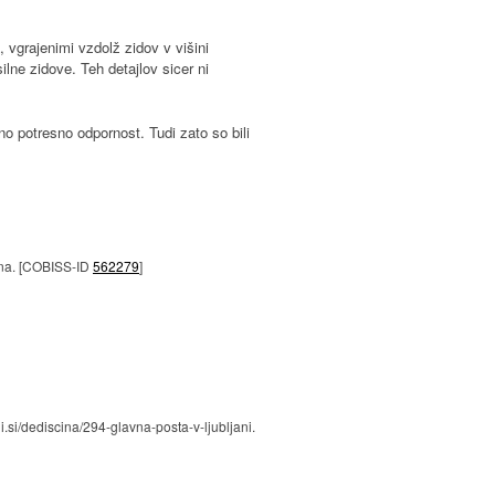
, vgrajenimi vzdolž zidov v višini
ilne zidove. Teh detajlov sicer ni
uno potresno odpornost. Tudi zato so bili
jana. [COBISS-ID
562279
]
i.si/dediscina/294-glavna-posta-v-ljubljani.