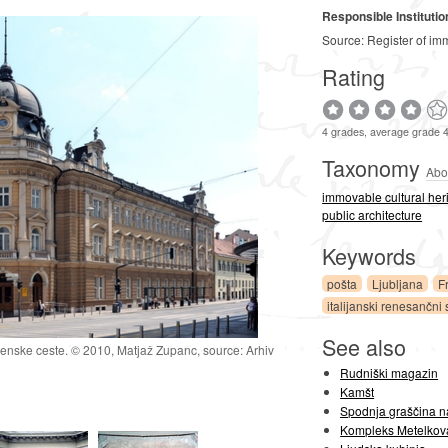
Responsible Institutio
Source: Register of im
Rating
4 grades, average grade 
Taxonomy
Abo
immovable cultural her
public architecture
Keywords
pošta
Ljubljana
F
italijanski renesančni 
See also
venske ceste. © 2010, Matjaž Zupanc, source: Arhiv
Rudniški magazin
Kamšt
Spodnja graščina n
Kompleks Metelkov