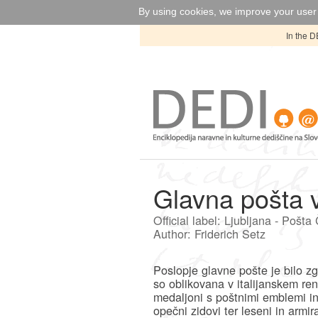
By using cookies, we improve your user 
In the D
Glavna pošta v
Official label: Ljubljana - Pošt
Author: Friderich Setz
Poslopje glavne pošte je bilo z
so oblikovana v italijanskem r
medaljoni s poštnimi emblemi in 
opečni zidovi ter leseni in armi