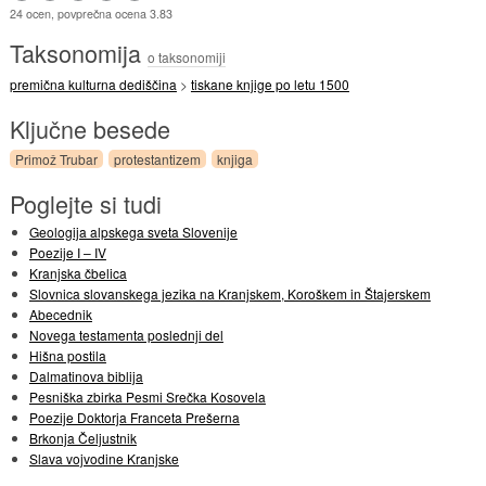
24 ocen, povprečna ocena 3.83
Taksonomija
o taksonomiji
premična kulturna dediščina
>
tiskane knjige po letu 1500
Ključne besede
Primož Trubar
protestantizem
knjiga
Poglejte si tudi
Geologija alpskega sveta Slovenije
Poezije I – IV
Kranjska čbelica
Slovnica slovanskega jezika na Kranjskem, Koroškem in Štajerskem
Abecednik
Novega testamenta poslednji del
Hišna postila
Dalmatinova biblija
Pesniška zbirka Pesmi Srečka Kosovela
Poezije Doktorja Franceta Prešerna
Brkonja Čeljustnik
Slava vojvodine Kranjske