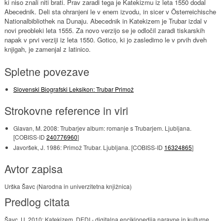
ki niso znali niti brati. Prav zaradi tega je Katekizmu iz leta 1550 dodal
Abecednik. Deli sta ohranjeni le v enem izvodu, in sicer v Österreichische
Nationalbibliothek na Dunaju. Abecednik in Katekizem je Trubar izdal v
novi preobleki leta 1555. Za novo verzijo se je odločil zaradi tiskarskih
napak v prvi verziji iz leta 1550. Gotico, ki jo zasledimo le v prvih dveh
knjigah, je zamenjal z latinico.
Spletne povezave
Slovenski Biografski Leksikon: Trubar Primož
Strokovne reference in viri
Glavan, M. 2008: Trubarjev album: romanje s Trubarjem. Ljubljana.
[COBISS-ID
240776960
]
Javoršek, J. 1986: Primož Trubar. Ljubljana. [COBISS-ID
16324865
]
Avtor zapisa
Urška Šavc (Narodna in univerzitetna knjižnica)
Predlog citata
Šavc, U. 2010: Katekizem. DEDI - digitalna enciklopedija naravne in kulturne