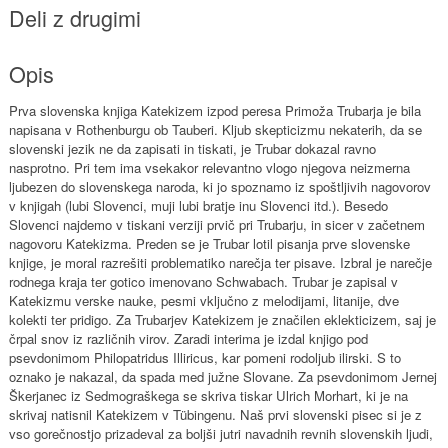
Deli z drugimi
Opis
Prva slovenska knjiga Katekizem izpod peresa Primoža Trubarja je bila
napisana v Rothenburgu ob Tauberi. Kljub skepticizmu nekaterih, da se
slovenski jezik ne da zapisati in tiskati, je Trubar dokazal ravno
nasprotno. Pri tem ima vsekakor relevantno vlogo njegova neizmerna
ljubezen do slovenskega naroda, ki jo spoznamo iz spoštljivih nagovorov
v knjigah (lubi Slovenci, muji lubi bratje inu Slovenci itd.). Besedo
Slovenci najdemo v tiskani verziji prvič pri Trubarju, in sicer v začetnem
nagovoru Katekizma. Preden se je Trubar lotil pisanja prve slovenske
knjige, je moral razrešiti problematiko narečja ter pisave. Izbral je narečje
rodnega kraja ter gotico imenovano Schwabach. Trubar je zapisal v
Katekizmu verske nauke, pesmi vključno z melodijami, litanije, dve
kolekti ter pridigo. Za Trubarjev Katekizem je značilen eklekticizem, saj je
črpal snov iz različnih virov. Zaradi interima je izdal knjigo pod
psevdonimom Philopatridus Illiricus, kar pomeni rodoljub ilirski. S to
oznako je nakazal, da spada med južne Slovane. Za psevdonimom Jernej
Škerjanec iz Sedmograškega se skriva tiskar Ulrich Morhart, ki je na
skrivaj natisnil Katekizem v Tübingenu. Naš prvi slovenski pisec si je z
vso gorečnostjo prizadeval za boljši jutri navadnih revnih slovenskih ljudi,