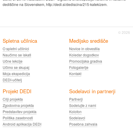
dediščine na Slovenskem, http://dedi.si/dediscina/215-katekizem.
© 2026
Spletna učilnica
Medijsko središče
O spletni učilnici
Novice in obvestila
Naučimo se iskati
Koledar dogodkov
Učne lekcije
Promocijska gradiva
Učimo se skupaj
Fotogalerije
Moja ekspedicija
Kontakt
DEDI-učitelj
Projekt DEDI
Sodelavci in partnerji
Cilji projekta
Partnerji
Zgodovina projekta
Sodelujte z nami
Predstavitev projekta
Kolofon
Politika zasebnosti
Sodelavci
Android aplikacija DEDI
Posebna zahvala