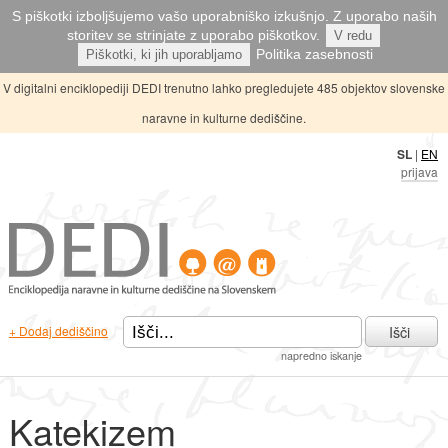
S piškotki izboljšujemo vašo uporabniško izkušnjo. Z uporabo naših
storitev se strinjate z uporabo piškotkov.
V redu
Politika zasebnosti
Piškotki, ki jih uporabljamo
V digitalni enciklopediji DEDI trenutno lahko pregledujete 485 objektov slovenske
naravne in kulturne dediščine.
SL
|
EN
prijava
Išči
+ Dodaj dediščino
napredno iskanje
Katekizem