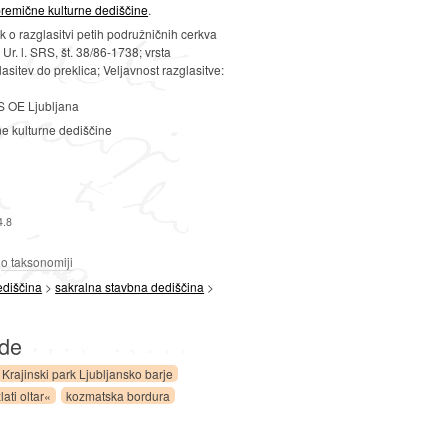
remične kulturne dediščine
.
 o razglasitvi petih podružničnih cerkva
Ur. l. SRS, št. 38/86-1738; vrsta
lasitev do preklica; Veljavnost razglasitve:
 OE Ljubljana
ne kulturne dediščine
4.8
a
o taksonomiji
ediščina
>
sakralna stavbna dediščina
>
ede
Krajinski park Ljubljansko barje
lati oltar«
kozmatska bordura