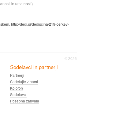
nosti in umetnosti)
skem, http://dedi.si/dediscina/219-cerkev-
© 2026
Sodelavci in partnerji
Partnerji
Sodelujte z nami
Kolofon
Sodelavci
Posebna zahvala