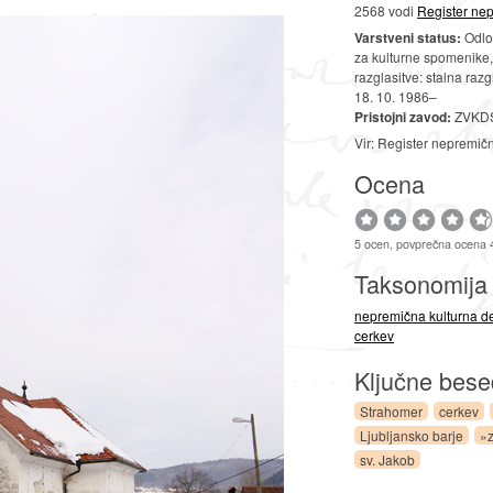
2568 vodi
Register nep
Varstveni status:
Odlok
za kulturne spomenike, 
razglasitve: stalna razg
18. 10. 1986–
Pristojni zavod:
ZVKDS
Vir: Register nepremič
Ocena
5 ocen, povprečna ocena 
Taksonomij
nepremična kulturna d
cerkev
Ključne bes
Strahomer
cerkev
Ljubljansko barje
»z
sv. Jakob