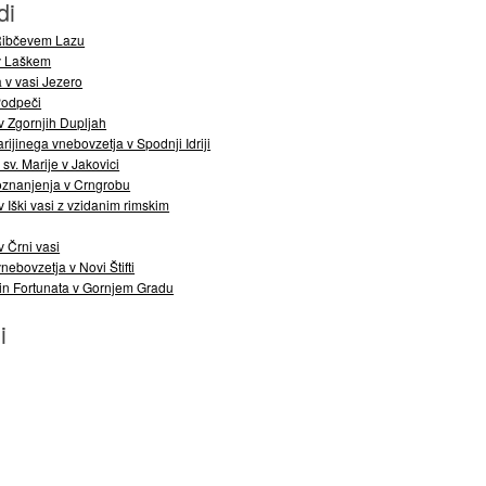
di
 Ribčevem Lazu
 v Laškem
 v vasi Jezero
Podpeči
v Zgornjih Dupljah
ijinega vnebovzetja v Spodnji Idriji
sv. Marije v Jakovici
oznanjenja v Crngrobu
 Iški vasi z vzidanim rimskim
v Črni vasi
nebovzetja v Novi Štifti
 in Fortunata v Gornjem Gradu
i