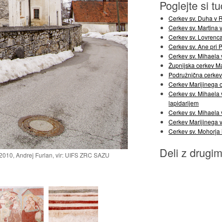
Poglejte si tu
Cerkev sv. Duha v
Cerkev sv. Martina
Cerkev sv. Lovrenca
Cerkev sv. Ane pri 
Cerkev sv. Mihaela 
Župnijska cerkev Mar
Podružnična cerkev 
Cerkev Marijinega 
Cerkev sv. Mihaela v
lapidarijem
Cerkev sv. Mihaela 
Cerkev Marijinega v
Cerkev sv. Mohorja
Deli z drugim
 2010, Andrej Furlan, vir: UIFS ZRC SAZU