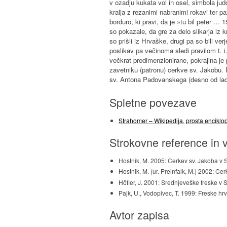
v ozadju kukata vol in osel, simbola ju
kralja z rezanimi nabranimi rokavi ter p
borduro, ki pravi, da je »tu bil peter …
so pokazale, da gre za delo slikarja iz k
so prišli iz Hrvaške, drugi pa so bili ve
poslikav pa večinoma sledi pravilom t. i.
večkrat predimenzionirane, pokrajina je 
zavetniku (patronu) cerkve sv. Jakobu. P
sv. Antona Padovanskega (desno od ladje
Spletne povezave
Strahomer – Wikipedija, prosta enciklo
Strokovne reference in v
Hostnik, M. 2005: Cerkev sv. Jakoba v
Hostnik, M. (ur. Preinfalk, M.) 2002: C
Höfler, J. 2001: Srednjeveške freske v S
Pajk, U., Vodopivec, T. 1999: Freske h
Avtor zapisa