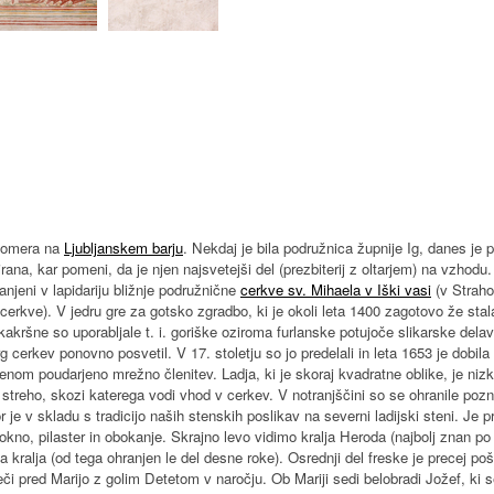
ahomera na
Ljubljanskem barju
. Nekdaj je bila podružnica župnije Ig, danes je 
ana, kar pomeni, da je njen najsvetejši del (prezbiterij z oltarjem) na vzhodu. 
ranjeni v lapidariju bližnje podružnične
cerkve sv. Mihaela v Iški vasi
(v Straho
erkve). V jedru gre za gotsko zgradbo, ki je okoli leta 1400 zagotovo že stala
kršne so uporabljale t. i. goriške oziroma furlanske potujoče slikarske delav
g cerkev ponovno posvetil. V 17. stoletju so jo predelali in leta 1653 je dobila 
benom poudarjeno mrežno členitev. Ladja, ki je skoraj kvadratne oblike, je ni
o streho, skozi katerega vodi vhod v cerkev. V notranjščini so se ohranile po
r je v skladu s tradicijo naših stenskih poslikav na severni ladijski steni. Je 
kno, pilaster in obokanje. Skrajno levo vidimo kralja Heroda (najbolj znan 
ga kralja (od tega ohranjen le del desne roke). Osrednji del freske je precej p
leči pred Marijo z golim Detetom v naročju. Ob Mariji sedi belobradi Jožef, ki 