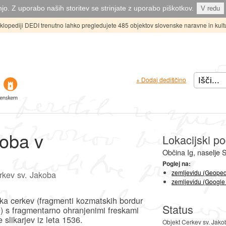
jo. Z uporabo naših storitev se strinjate z uporabo piškotkov.
V redu
ciklopediji DEDI trenutno lahko pregledujete 485 objektov slovenske naravne in kult
+ Dodaj dediščino
koba v
Lokacijski po
Občina Ig, naselje
Poglej na:
zemljevidu (Geoped
rkev sv. Jakoba
zemljevidu (Google
ka cerkev (fragmenti kozmatskih bordur
Status
0) s fragmentarno ohranjenimi freskami
slikarjev iz leta 1536.
Objekt Cerkev sv. Jako