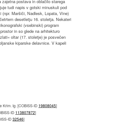
 zajetna postava in oblačilo starega
juje tudi napis v gotski minuskuli pod
i (npr. Maršiči, Nadlesk, Lopata, Vine)
 četrtem desetletju 16. stoletja. Nekateri
, ikonografski (vsebinski) program
prostor in so glede na arhitekturo
ati« oltar (17. stoletje) je posvečen
ubljanske kiparske delavnice. V kapeli
ne Krim. Ig. [COBISS-ID
19808045
]
[COBISS-ID
113807872
]
OBISS-ID
32546
]