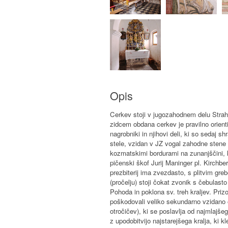
Opis
Cerkev stoji v jugozahodnem delu Str
zidcem obdana cerkev je pravilno orientir
nagrobniki in njihovi deli, ki so sedaj sh
stele, vzidan v JZ vogal zahodne stene c
kozmatskimi bordurami na zunanjščini, ka
pičenski škof Jurij Maninger pl. Kirchber
prezbiterij ima zvezdasto, s plitvim gre
(pročelju) stoji čokat zvonik s čebulast
Pohoda in poklona sv. treh kraljev. Prizo
poškodovali veliko sekundarno vzidano o
otročičev), ki se poslavlja od najmlajše
z upodobitvijo najstarejšega kralja, ki k