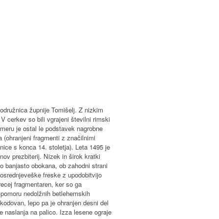
podružnica župnije Tomišelj. Z nizkim
V cerkev so bili vgrajeni številni rimski
meru je ostal le podstavek nagrobne
 (ohranjeni fragmenti z značilnimi
nice s konca 14. stoletja). Leta 1495 je
nov prezbiterij. Nizek in širok kratki
zko banjasto obokana, ob zahodni strani
znosrednjeveške freske z upodobitvijo
precej fragmentaren, ker so ga
po pomoru nedolžnih betlehemskih
oškodovan, lepo pa je ohranjen desni del
se naslanja na palico. Izza lesene ograje