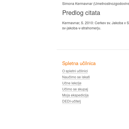
Simona Kermavnar (Umetnostnozgodovinski 
Predlog citata
Kermavnar, S. 2010: Cerkev sv. Jakoba v St
sv-jakoba-v-strahomerju.
Spletna učilnica
O spletni učilnici
Naučimo se iskati
Učne lekcije
Učimo se skupaj
Moja ekspedicija
DEDI-učitelj