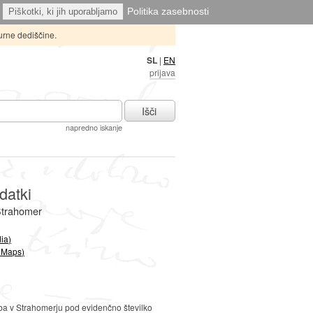
Politika zasebnosti
Piškotki, ki jih uporabljamo
urne dediščine.
SL
|
EN
prijava
Išči
napredno iskanje
datki
 Strahomer
ia)
 Maps)
ba v Strahomerju pod evidenčno številko