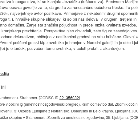
dovstva in poganstva, ki se klanjata Jezuščku (krščanstvu). Predvsem Marijina
aževa oprava govorijo za to, da gre že za renesančno občutene freske. To potr
 1536«, najverjetneje avtor poslikave. Primerjave z nekaterimi drugimi spomenik
roga t. i. hrvaške skupine slikarjev, ki so pri nas delovali v drugem, tretjem in
rjetno domačini. Zanje sta značilni poljudnost in precej nizka kvaliteta izvedbe
 kranjskega prezbiterija. Perspektive niso obvladali, zato figure zasedajo ves 
podana dekorativno, običajno z naslikanimi gradovi na vrhu hribčkov. Glavni »zl
rvotni peščeni gotski kip zavetnika je hranjen v Narodni galeriji in je delo Lj
) je oltarček, posvečen temu svetniku, v celoti prekrit z akantovjem.
pedija
iri
 Strahomeru. Strahomer. [COBISS-ID
221356032
]
erkve v občini Ig (umetnostnozgodovinski pregled). Krim odmev bo dal. Zbornik obči
loveniji, 3: Okolica Ljubljane z Notranjsko, Dolenjsko in Belo krajino. Ljubljana. 
rvaške skupine v Strahomeru. Zbornik za umetnostno zgodovino, 35. Ljubljana. [C