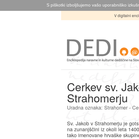
S piškotki izboljšujemo vašo uporabniško izkušn
V digitalni en
Cerkev sv. Ja
Strahomerju
Uradna oznaka: Strahomer - Ce
Sv. Jakob v Strahomerju je gots
na zunanjščini iz okoli leta 140
tako imenovane hrvaške skupine 