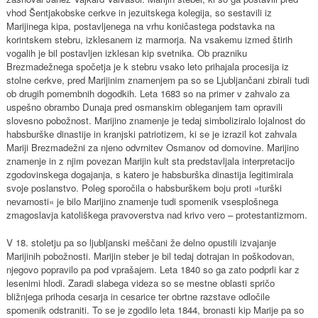
vhod Šentjakobske cerkve in jezuitskega kolegija, so sestavili iz
Marijinega kipa, postavljenega na vrhu koničastega podstavka na
korintskem stebru, izklesanem iz marmorja. Na vsakemu izmed štirih
vogalih je bil postavljen izklesan kip svetnika. Ob prazniku
Brezmadežnega spočetja je k stebru vsako leto prihajala procesija iz
stolne cerkve, pred Marijinim znamenjem pa so se Ljubljančani zbirali tudi
ob drugih pomembnih dogodkih. Leta 1683 so na primer v zahvalo za
uspešno obrambo Dunaja pred osmanskim obleganjem tam opravili
slovesno pobožnost. Marijino znamenje je tedaj simboliziralo lojalnost do
habsburške dinastije in kranjski patriotizem, ki se je izrazil kot zahvala
Mariji Brezmadežni za njeno odvrnitev Osmanov od domovine. Marijino
znamenje in z njim povezan Marijin kult sta predstavljala interpretacijo
zgodovinskega dogajanja, s katero je habsburška dinastija legitimirala
svoje poslanstvo. Poleg sporočila o habsburškem boju proti »turški
nevarnosti« je bilo Marijino znamenje tudi spomenik vsesplošnega
zmagoslavja katoliškega pravoverstva nad krivo vero – protestantizmom.
V 18. stoletju pa so ljubljanski meščani že delno opustili izvajanje
Marijinih pobožnosti. Marijin steber je bil tedaj dotrajan in poškodovan,
njegovo popravilo pa pod vprašajem. Leta 1840 so ga zato podprli kar z
lesenimi hlodi. Zaradi slabega videza so se mestne oblasti spričo
bližnjega prihoda cesarja in cesarice ter obrtne razstave odločile
spomenik odstraniti. To se je zgodilo leta 1844, bronasti kip Marije pa so