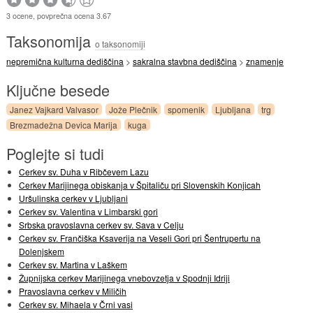
3 ocene, povprečna ocena 3.67
Taksonomija
o taksonomiji
nepremična kulturna dediščina
>
sakralna stavbna dediščina
>
znamenje
Ključne besede
Janez Vajkard Valvasor
Jože Plečnik
spomenik
Ljubljana
trg
Brezmadežna Devica Marija
kuga
Poglejte si tudi
Cerkev sv. Duha v Ribčevem Lazu
Cerkev Marijinega obiskanja v Špitaliču pri Slovenskih Konjicah
Uršulinska cerkev v Ljubljani
Cerkev sv. Valentina v Limbarski gori
Srbska pravoslavna cerkev sv. Sava v Celju
Cerkev sv. Frančiška Ksaverija na Veseli Gori pri Šentrupertu na
Dolenjskem
Cerkev sv. Martina v Laškem
Župnijska cerkev Marijinega vnebovzetja v Spodnji Idriji
Pravoslavna cerkev v Miličih
Cerkev sv. Mihaela v Črni vasi