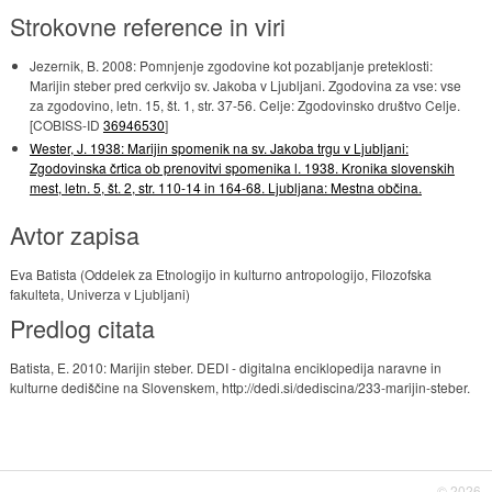
Strokovne reference in viri
Jezernik, B. 2008: Pomnjenje zgodovine kot pozabljanje preteklosti:
Marijin steber pred cerkvijo sv. Jakoba v Ljubljani. Zgodovina za vse: vse
za zgodovino, letn. 15, št. 1, str. 37-56. Celje: Zgodovinsko društvo Celje.
[COBISS-ID
36946530
]
Wester, J. 1938: Marijin spomenik na sv. Jakoba trgu v Ljubljani:
Zgodovinska črtica ob prenovitvi spomenika l. 1938. Kronika slovenskih
mest, letn. 5, št. 2, str. 110-14 in 164-68. Ljubljana: Mestna občina.
Avtor zapisa
Eva Batista (Oddelek za Etnologijo in kulturno antropologijo, Filozofska
fakulteta, Univerza v Ljubljani)
Predlog citata
Batista, E. 2010: Marijin steber. DEDI - digitalna enciklopedija naravne in
kulturne dediščine na Slovenskem, http://dedi.si/dediscina/233-marijin-steber.
© 2026