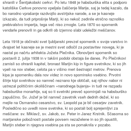
shranili v Šentjakobski cerkvi. Po letu 1848 je habsburška elita s podporo
katoliške Cerkve ponovno vpeljala čaščenje Marije, saj je tedaj kazalo, da
bo narodno vprašanje razdvojilo avstrijske narode, a se je kasneje
izkazalo, da tudi priprošnje Mariji, ki so nekoč zedinile etnično raznoliko
prebivalstvo imperija, tega več niso zmogle. Leta 1870 so spomenik
vendarle prenovili in ga odkrili ob izjemno slabi udeležbi meščanov.
Leta 1918 je občinski svet ljubljanski prevzel spomenik v svoje varstvo in
dvajset let kasneje se je mestni svet odločil za postavitev novega, ki je
nastal po načrtu arhitekta Jožeta Plečnika. Obnovljeni spomenik so
postavili 2. julija 1938 in v takšni podobi obstaja še danes. Po Plečnikovi
zamisli so ohranili kapitel, bronast Marijin kip in figure svetnikov, ki so jih
vpeli na nov steber, celota pa v višino meri šestnajst metrov. Prenova
kipa je spomeniku dala nov videz in novo spominsko vsebino. Prvotni
štirje kipi svetnikov so namreč neznano kje obtičali, saj njihov nabor ni
ustrezal političnim okoliščinam »narodnega bujenja« in tudi ne razpadu
habsburške monarhije, saj so ti svetniki preveč spominjali na habsburško
zapuščino. Sv. Jožef je bil namreč zavetnik vseh dednih dežel, ki so
mejile na Osmansko cesarstvo, sv. Leopold pa je bil cesarjev zavetnik.
Posledično so uvedli nove svetnike, ki so postali bolj sprejemljivi za
meščane: sv. Miklavž, sv. Jakob, sv. Peter in Janez Krstnik. Sčasoma so
marijanske pobožnosti postale povsem nezaželene in so jih opustili,
Marijin steber in njegova vsebina pa sta se pomaknila v pozabo.