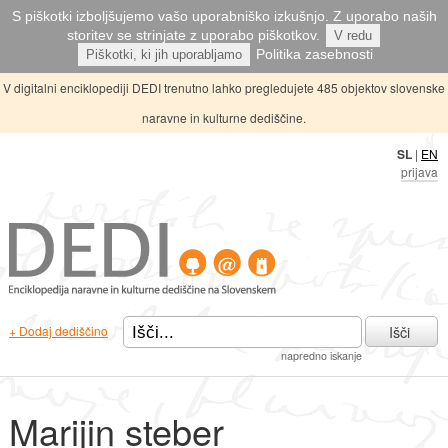
S piškotki izboljšujemo vašo uporabniško izkušnjo. Z uporabo naših
storitev se strinjate z uporabo piškotkov.
V redu
Politika zasebnosti
Piškotki, ki jih uporabljamo
V digitalni enciklopediji DEDI trenutno lahko pregledujete 485 objektov slovenske
naravne in kulturne dediščine.
SL
|
EN
prijava
Išči
+ Dodaj dediščino
napredno iskanje
Marijin steber