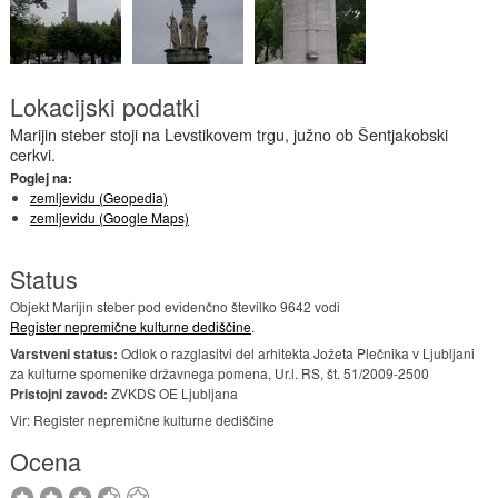
Lokacijski podatki
Marijin steber stoji na Levstikovem trgu, južno ob Šentjakobski
cerkvi.
Poglej na:
zemljevidu (Geopedia)
zemljevidu (Google Maps)
Status
Objekt Marijin steber pod evidenčno številko 9642 vodi
Register nepremične kulturne dediščine
.
Varstveni status:
Odlok o razglasitvi del arhitekta Jožeta Plečnika v Ljubljani
za kulturne spomenike državnega pomena, Ur.l. RS, št. 51/2009-2500
Pristojni zavod:
ZVKDS OE Ljubljana
Vir: Register nepremične kulturne dediščine
Ocena