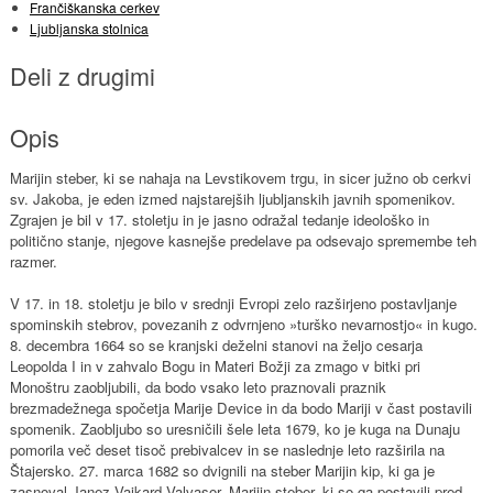
Frančiškanska cerkev
Ljubljanska stolnica
Deli z drugimi
Opis
Marijin steber, ki se nahaja na Levstikovem trgu, in sicer južno ob cerkvi
sv. Jakoba, je eden izmed najstarejših ljubljanskih javnih spomenikov.
Zgrajen je bil v 17. stoletju in je jasno odražal tedanje ideološko in
politično stanje, njegove kasnejše predelave pa odsevajo spremembe teh
razmer.
V 17. in 18. stoletju je bilo v srednji Evropi zelo razširjeno postavljanje
spominskih stebrov, povezanih z odvrnjeno »turško nevarnostjo« in kugo.
8. decembra 1664 so se kranjski deželni stanovi na željo cesarja
Leopolda I in v zahvalo Bogu in Materi Božji za zmago v bitki pri
Monoštru zaobljubili, da bodo vsako leto praznovali praznik
brezmadežnega spočetja Marije Device in da bodo Mariji v čast postavili
spomenik. Zaobljubo so uresničili šele leta 1679, ko je kuga na Dunaju
pomorila več deset tisoč prebivalcev in se naslednje leto razširila na
Štajersko. 27. marca 1682 so dvignili na steber Marijin kip, ki ga je
zasnoval Janez Vajkard Valvasor. Marijin steber, ki so ga postavili pred