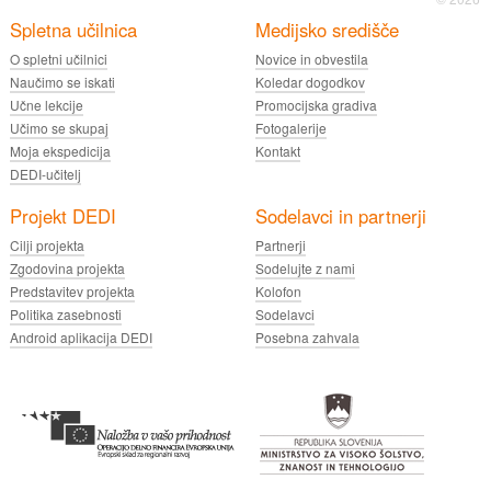
Spletna učilnica
Medijsko središče
O spletni učilnici
Novice in obvestila
Naučimo se iskati
Koledar dogodkov
Učne lekcije
Promocijska gradiva
Učimo se skupaj
Fotogalerije
Moja ekspedicija
Kontakt
DEDI-učitelj
Projekt DEDI
Sodelavci in partnerji
Cilji projekta
Partnerji
Zgodovina projekta
Sodelujte z nami
Predstavitev projekta
Kolofon
Politika zasebnosti
Sodelavci
Android aplikacija DEDI
Posebna zahvala