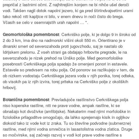
prepričal z lastnimi očmi. Z najhitrejšim konjem ne bi nihče ušel deroči
vodi. Takšen nagli dotok napolni jezero, ki ga pred štiriindvajsetimi urami
tako rekoč niti kapljice ni bilo, v enem dnevu in noči čisto do brega.
Včasih se celo v osemnajstih urah napolni … ".
Geomorfološka pomembnost
: Cerkniško polje, ki je dolgo 9 in široko od
2 do 3 km, ima dno na nadmorski višini okoli 550 m. Orientirano je v
dinarski smeri od severozahoda proti jugovzhodu, saj je nastalo ob
Idrijskem prelomu. Z vseh strani ga obdajajo hribovite pregrade, le na
severozahodu je nizek prehod na Unško polje. Med geomorfološke
posebnosti Cerkniškega polja spadajo že omenjeni ponori in estavele.
Estavele so predvsem na robu polja. Od ponorov se razlikujejo v tem, da
ob nizkem vodostaju Cerkniškega jezera voda v njih ponika, torej odteka,
ob visokih pa iz njih izvira, torej priteka na Cerkniško polje z okoliških
hribovij.
Botanična pomembnost
: Prevladujoče rastlinstvo Cerkniškega polja
niso kopenske rastline, niti ne prave vodne, ampak rastline, ki se
obnašajo kot dvoživke (amfibijske). Nekaterim med njimi morfološke in
fiziološke prilagoditve omogočajo, da lahko sprejemajo kisik in ogljikov
dioksid tako iz vode kot iz zraka. Tu so številne podvodne (submerzne)
rastline, med njimi vodna smrečica in lasastolistna vodna zlatica. Druge
so močvirske, saj začnejo razvoj v vodi kot prave vodne rastline s