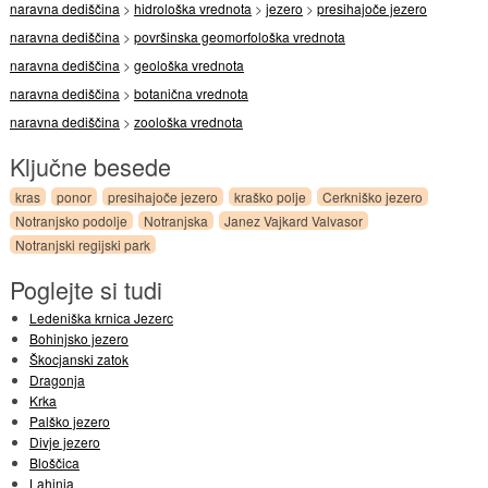
naravna dediščina
>
hidrološka vrednota
>
jezero
>
presihajoče jezero
naravna dediščina
>
površinska geomorfološka vrednota
naravna dediščina
>
geološka vrednota
naravna dediščina
>
botanična vrednota
naravna dediščina
>
zoološka vrednota
Ključne besede
kras
ponor
presihajoče jezero
kraško polje
Cerkniško jezero
Notranjsko podolje
Notranjska
Janez Vajkard Valvasor
Notranjski regijski park
Poglejte si tudi
Ledeniška krnica Jezerc
Bohinjsko jezero
Škocjanski zatok
Dragonja
Krka
Palško jezero
Divje jezero
Bloščica
Lahinja