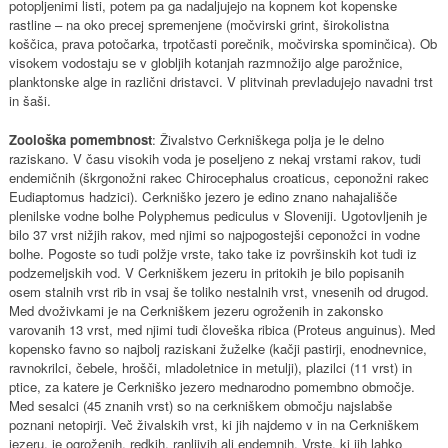
potopljenimi listi, potem pa ga nadaljujejo na kopnem kot kopenske
rastline – na oko precej spremenjene (močvirski grint, širokolistna
koščica, prava potočarka, trpotčasti porečnik, močvirska spominčica). Ob
visokem vodostaju se v globljih kotanjah razmnožijo alge parožnice,
planktonske alge in različni dristavci. V plitvinah prevladujejo navadni trst
in šaši.
Zoološka pomembnost
: Živalstvo Cerkniškega polja je le delno
raziskano. V času visokih voda je poseljeno z nekaj vrstami rakov, tudi
endemičnih (škrgonožni rakec Chirocephalus croaticus, ceponožni rakec
Eudiaptomus hadzici). Cerkniško jezero je edino znano nahajališče
plenilske vodne bolhe Polyphemus pediculus v Sloveniji. Ugotovljenih je
bilo 37 vrst nižjih rakov, med njimi so najpogostejši ceponožci in vodne
bolhe. Pogoste so tudi polžje vrste, tako take iz površinskih kot tudi iz
podzemeljskih vod. V Cerkniškem jezeru in pritokih je bilo popisanih
osem stalnih vrst rib in vsaj še toliko nestalnih vrst, vnesenih od drugod.
Med dvoživkami je na Cerkniškem jezeru ogroženih in zakonsko
varovanih 13 vrst, med njimi tudi človeška ribica (Proteus anguinus). Med
kopensko favno so najbolj raziskani žuželke (kačji pastirji, enodnevnice,
ravnokrilci, čebele, hrošči, mladoletnice in metulji), plazilci (11 vrst) in
ptice, za katere je Cerkniško jezero mednarodno pomembno območje.
Med sesalci (45 znanih vrst) so na cerkniškem območju najslabše
poznani netopirji. Več živalskih vrst, ki jih najdemo v in na Cerkniškem
jezeru, je ogroženih, redkih, ranljivih ali endemnih. Vrste, ki jih lahko