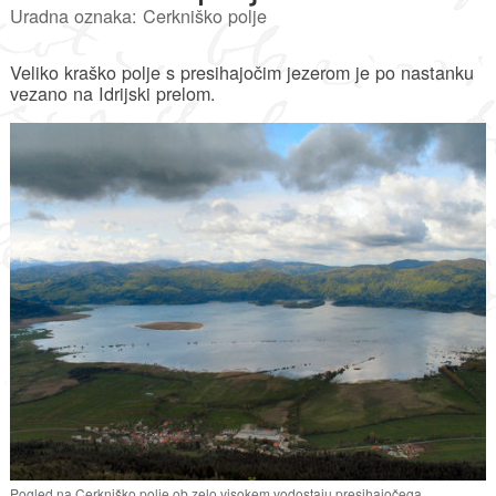
Uradna oznaka: Cerkniško polje
Veliko kraško polje s presihajočim jezerom je po nastanku
vezano na Idrijski prelom.
Pogled na Cerkniško polje ob zelo visokem vodostaju presihajočega