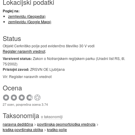
Lokacijski podatki
Poglej na:
zemljevidu (Geopedia)
zemljevidu (Google Maps)
Status
Objekt Cerkniško polje pod evidenčno številko 30 V vodi
Register naravnih vrednot
.
Varstveni status:
Zakon o Notranjskem regijskem parku (Uradni list RS, št.
75/2002)
Pristojni zavod:
ZRSVN OE Ljubljana
Vir: Register naravnih vrednot
Ocena
27 ocen, povprečna ocena 3.74
Taksonomija
o taksonomiji
naravna dediščina
>
površinska geomorfološka vrednota
>
kraška površinska oblika
>
kraško polje