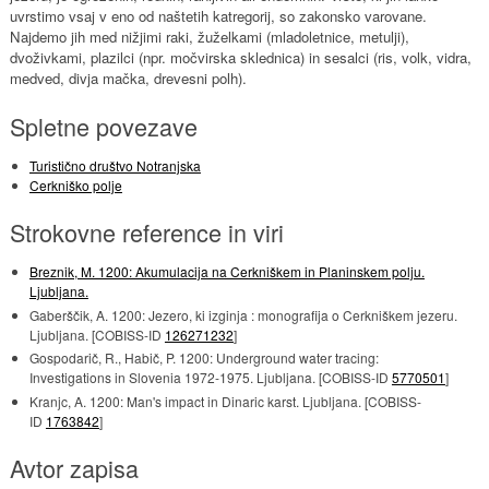
uvrstimo vsaj v eno od naštetih katregorij, so zakonsko varovane.
Najdemo jih med nižjimi raki, žuželkami (mladoletnice, metulji),
dvoživkami, plazilci (npr. močvirska sklednica) in sesalci (ris, volk, vidra,
medved, divja mačka, drevesni polh).
Spletne povezave
Turistično društvo Notranjska
Cerkniško polje
Strokovne reference in viri
Breznik, M. 1200: Akumulacija na Cerkniškem in Planinskem polju.
Ljubljana.
Gaberščik, A. 1200: Jezero, ki izginja : monografija o Cerkniškem jezeru.
Ljubljana. [COBISS-ID
126271232
]
Gospodarič, R., Habič, P. 1200: Underground water tracing:
Investigations in Slovenia 1972-1975. Ljubljana. [COBISS-ID
5770501
]
Kranjc, A. 1200: Man's impact in Dinaric karst. Ljubljana. [COBISS-
ID
1763842
]
Avtor zapisa