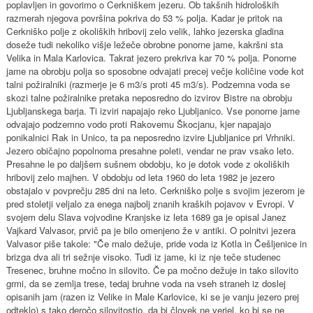
poplavljen in govorimo o Cerkniškem jezeru. Ob takšnih hidroloških
razmerah njegova površina pokriva do 53 % polja. Kadar je pritok na
Cerkniško polje z okoliških hribovij zelo velik, lahko jezerska gladina
doseže tudi nekoliko višje ležeče obrobne ponorne jame, kakršni sta
Velika in Mala Karlovica. Takrat jezero prekriva kar 70 % polja. Ponorne
jame na obrobju polja so sposobne odvajati precej večje količine vode kot
talni požiralniki (razmerje je 6 m3/s proti 45 m3/s). Podzemna voda se
skozi talne požiralnike pretaka neposredno do izvirov Bistre na obrobju
Ljubljanskega barja. Ti izviri napajajo reko Ljubljanico. Vse ponorne jame
odvajajo podzemno vodo proti Rakovemu Škocjanu, kjer napajajo
ponikalnici Rak in Unico, ta pa neposredno izvire Ljubljanice pri Vrhniki.
Jezero običajno popolnoma presahne poleti, vendar ne prav vsako leto.
Presahne le po daljšem sušnem obdobju, ko je dotok vode z okoliških
hribovij zelo majhen. V obdobju od leta 1960 do leta 1982 je jezero
obstajalo v povprečju 285 dni na leto. Cerkniško polje s svojim jezerom je
pred stoletji veljalo za enega najbolj znanih kraških pojavov v Evropi. V
svojem delu Slava vojvodine Kranjske iz leta 1689 ga je opisal Janez
Vajkard Valvasor, prvič pa je bilo omenjeno že v antiki. O polnitvi jezera
Valvasor piše takole: "Če malo dežuje, pride voda iz Kotla in Češljenice in
brizga dva ali tri sežnje visoko. Tudi iz jame, ki iz nje teče studenec
Tresenec, bruhne močno in silovito. Če pa močno dežuje in tako silovito
grmi, da se zemlja trese, tedaj bruhne voda na vseh straneh iz doslej
opisanih jam (razen iz Velike in Male Karlovice, ki se je vanju jezero prej
odteklo) s tako deročo silovitostjo, da bi človek ne verjel, ko bi se ne