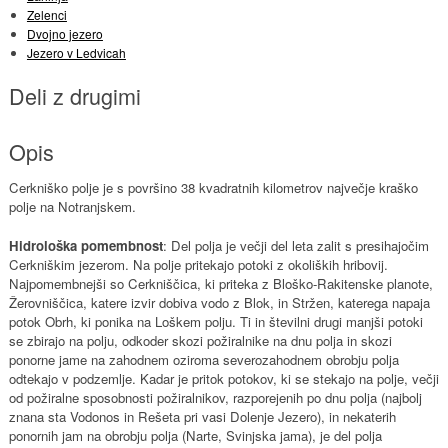
Zelenci
Dvojno jezero
Jezero v Ledvicah
Deli z drugimi
Opis
Cerkniško polje je s površino 38 kvadratnih kilometrov največje kraško
polje na Notranjskem.
Hidrološka pomembnost
: Del polja je večji del leta zalit s presihajočim
Cerkniškim jezerom. Na polje pritekajo potoki z okoliških hribovij.
Najpomembnejši so Cerkniščica, ki priteka z Bloško-Rakitenske planote,
Žerovniščica, katere izvir dobiva vodo z Blok, in Stržen, katerega napaja
potok Obrh, ki ponika na Loškem polju. Ti in številni drugi manjši potoki
se zbirajo na polju, odkoder skozi požiralnike na dnu polja in skozi
ponorne jame na zahodnem oziroma severozahodnem obrobju polja
odtekajo v podzemlje. Kadar je pritok potokov, ki se stekajo na polje, večji
od požiralne sposobnosti požiralnikov, razporejenih po dnu polja (najbolj
znana sta Vodonos in Rešeta pri vasi Dolenje Jezero), in nekaterih
ponornih jam na obrobju polja (Narte, Svinjska jama), je del polja