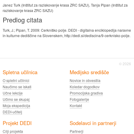
Janez Turk (Inštitut za raziskovanje krasa ZRC SAZU), Tanja Pipan (Inštitut za
raziskovanje krasa ZRC SAZU)
Predlog citata
Turk, J.; Pipan, T. 2009: Cerkniško polje. DEDI - digitalna enciklopedija naravne
in kulturne dediščine na Slovenskem, http://dedi.si/dediscina/9-cerknisko-polje.
© 2026
Spletna učilnica
Medijsko središče
O spletni učilnici
Novice in obvestila
Naučimo se iskati
Koledar dogodkov
Učne lekcije
Promocijska gradiva
Učimo se skupaj
Fotogalerije
Moja ekspedicija
Kontakt
DEDI-učitelj
Projekt DEDI
Sodelavci in partnerji
Cilji projekta
Partnerji