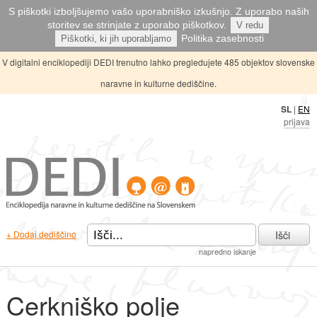
S piškotki izboljšujemo vašo uporabniško izkušnjo. Z uporabo naših
storitev se strinjate z uporabo piškotkov.
V redu
Politika zasebnosti
Piškotki, ki jih uporabljamo
V digitalni enciklopediji DEDI trenutno lahko pregledujete 485 objektov slovenske
naravne in kulturne dediščine.
SL
|
EN
prijava
Išči
+ Dodaj dediščino
napredno iskanje
Cerkniško polje