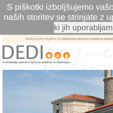
S piškotki izboljšujemo vaš
naših storitev se strinjate z
ki jih uporablja
Gradimo prvo digitalno enciklopedijo naravne in kulturne dediš
DEDI - orje ledino v celoviti digitaln