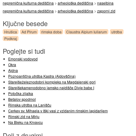
nepremična kulturna dediščina
>
arheološka dediščina
>
naselbina
nepremična kulturna dediščina
>
arheološka dediščina
>
zaporni zid
Ključne besede
Hrušica
Ad Pirum
rimska doba
Claustra Alpium Iuliarum
utrdba
Podkraj
Poglejte si tudi
Emonski vodovod
Okra
Ajdna
Poznoantična utrdba Kastra (Ajdovščina)
Starejšeželeznodobni kompleks na Magdalenski gori
Starejšekamenodobno jamsko najdišče Divje babe I
Potočka zijalka
Betalov spodmol
Rimska utrdba na Lanišču
Cerkev sv. Mihaela v Iški vasi z vzidanim rimskim lapidarijem
Rimski zid na Mirju
Na Bleku na Krvavcu
Deli z drugimi