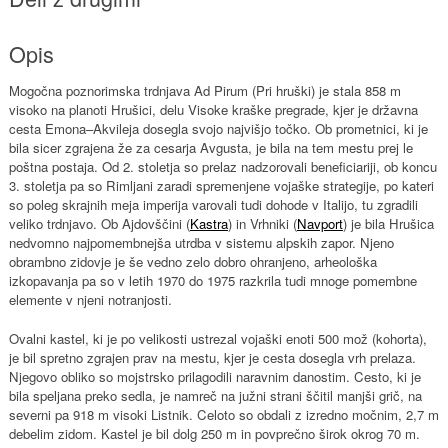
Opis
Mogočna poznorimska trdnjava Ad Pirum (Pri hruški) je stala 858 m
visoko na planoti Hrušici, delu Visoke kraške pregrade, kjer je državna
cesta Emona–Akvileja dosegla svojo najvišjo točko. Ob prometnici, ki je
bila sicer zgrajena že za cesarja Avgusta, je bila na tem mestu prej le
poštna postaja. Od 2. stoletja so prelaz nadzorovali beneficiariji, ob koncu
3. stoletja pa so Rimljani zaradi spremenjene vojaške strategije, po kateri
so poleg skrajnih meja imperija varovali tudi dohode v Italijo, tu zgradili
veliko trdnjavo. Ob Ajdovščini (
Kastra
) in Vrhniki (
Navport
) je bila Hrušica
nedvomno najpomembnejša utrdba v sistemu alpskih zapor. Njeno
obrambno zidovje je še vedno zelo dobro ohranjeno, arheološka
izkopavanja pa so v letih 1970 do 1975 razkrila tudi mnoge pomembne
elemente v njeni notranjosti.
Ovalni kastel, ki je po velikosti ustrezal vojaški enoti 500 mož (kohorta),
je bil spretno zgrajen prav na mestu, kjer je cesta dosegla vrh prelaza.
Njegovo obliko so mojstrsko prilagodili naravnim danostim. Cesto, ki je
bila speljana preko sedla, je namreč na južni strani ščitil manjši grič, na
severni pa 918 m visoki Listnik. Celoto so obdali z izredno močnim, 2,7 m
debelim zidom. Kastel je bil dolg 250 m in povprečno širok okrog 70 m.