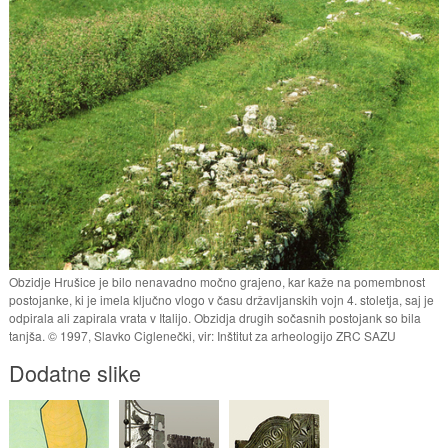
Obzidje Hrušice je bilo nenavadno močno grajeno, kar kaže na pomembnost
postojanke, ki je imela ključno vlogo v času državljanskih vojn 4. stoletja, saj je
odpirala ali zapirala vrata v Italijo. Obzidja drugih sočasnih postojank so bila
tanjša. © 1997, Slavko Ciglenečki, vir: Inštitut za arheologijo ZRC SAZU
Dodatne slike