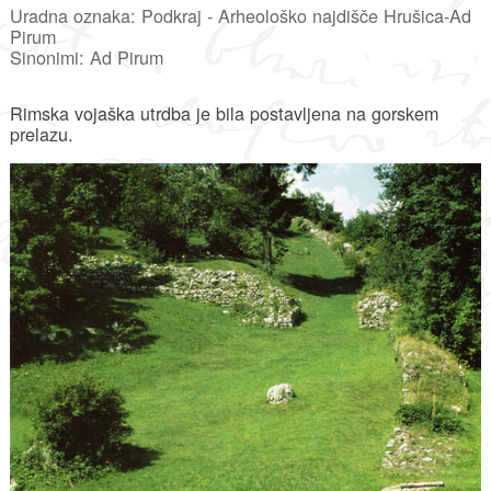
Uradna oznaka: Podkraj - Arheološko najdišče Hrušica-Ad
Pirum
Sinonimi: Ad Pirum
Rimska vojaška utrdba je bila postavljena na gorskem
prelazu.