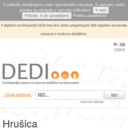
S piškotki izboljšujemo vašo uporabniško izkušnjo. Z uporabo naših
storitev se strinjate z uporabo piškotkov.
V redu
Politika zasebnosti
Piškotki, ki jih uporabljamo
V digitalni enciklopediji DEDI trenutno lahko pregledujete 485 objektov slovenske
naravne in kulturne dediščine.
SL
|
EN
prijava
Išči
+ Dodaj dediščino
napredno iskanje
Hrušica