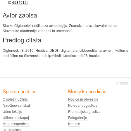
ID
6534912
]
Avtor zapisa
Slavko Ciglenečki (Inštitut za arheologijo, Znanstvenoraziskovalni center
Slovenske akademije znanosti in umetnosti)
Predlog citata
Ciglenečki, S. 2010: Hrušica. DEDI - digitalna enciklopedija naravne in kulturne
dediščine na Slovenskem, http://dedi.si/dediscina/426-hrusica.
© 2026
Spletna učilnica
Medijsko središče
O spletni učilnici
Novice in obvestila
Naučimo se iskati
Koledar dogodkov
Učne lekcije
Promocijska gradiva
Učimo se skupaj
Fotogalerije
Moja ekspedicija
Kontakt
DEDI-učitelj