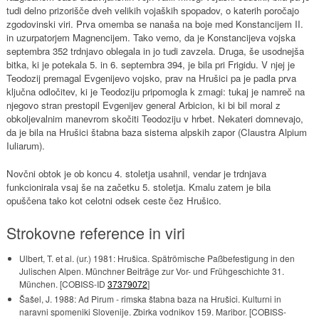
tudi delno prizorišče dveh velikih vojaških spopadov, o katerih poročajo
zgodovinski viri. Prva omemba se nanaša na boje med Konstancijem II.
in uzurpatorjem Magnencijem. Tako vemo, da je Konstancijeva vojska
septembra 352 trdnjavo oblegala in jo tudi zavzela. Druga, še usodnejša
bitka, ki je potekala 5. in 6. septembra 394, je bila pri Frigidu. V njej je
Teodozij premagal Evgenijevo vojsko, prav na Hrušici pa je padla prva
ključna odločitev, ki je Teodoziju pripomogla k zmagi: tukaj je namreč na
njegovo stran prestopil Evgenijev general Arbicion, ki bi bil moral z
obkoljevalnim manevrom skočiti Teodoziju v hrbet. Nekateri domnevajo,
da je bila na Hrušici štabna baza sistema alpskih zapor (Claustra Alpium
Iuliarum).
Novčni obtok je ob koncu 4. stoletja usahnil, vendar je trdnjava
funkcionirala vsaj še na začetku 5. stoletja. Kmalu zatem je bila
opuščena tako kot celotni odsek ceste čez Hrušico.
Strokovne reference in viri
Ulbert, T. et al. (ur.) 1981: Hrušica. Spätrömische Paßbefestigung in den
Julischen Alpen. Münchner Beiträge zur Vor- und Frühgeschichte 31.
München. [COBISS-ID
37379072
]
Šašel, J. 1988: Ad Pirum - rimska štabna baza na Hrušici. Kulturni in
naravni spomeniki Slovenije. Zbirka vodnikov 159. Maribor. [COBISS-