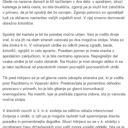
Glede na naravne danosti je bil razčlenjen v dva dela: v spodnjem, skozi
katerega je tekla cesta, so bila bivališča, zgornji pa je služil kot zatočišče
v primeru, da je bil spodnji del že osvojen. Zgornjo polovico so uporabljali
tudi za občasno nastanitev večjih vojaških enot. V njej smemo domnevati
obsežno šotorišče.
Spodnji del kastela je bil še posebej močno utrjen. Vanj je vodilo dvoje
vrat, ki sta jih na obeh straneh varovala po dva mogočna stolpa. Vrata so
bila široka 6 m. V notranjosti utrdbe so odkrili precej zgradb, barak,
šotorišč, ognjišč in celo apnenic. Poseben pomen je imela stavba z
apsidalnim zaključkom, ki je bila centralno ogrevana. Nepogrešljiv del
vsake utrdbe je bil vodni zbiralnik. Na Hrušici je imel okroglo obliko in se
je tako razlikoval od pravokotnih cistern poznejših poznoantičnih utrdb.
Tik pred trdnjavo se je od glavne ceste odcepila stranska pot, ki je vodila
proti Razdrtemu in Vipavski dolini. Predstavljala je pomembno obhodno
povezavo v primerih, ko je bilo gibanje po glavni komunikaciji
onemogočeno. Na mestih, kjer je prečkala zaporna zidova, sta jo varovala
močna stolpa.
V številnih novcih iz 3. in 4. stoletja se odlično odraža intenzivnost
življenja v utrdbi, iz njih pa je mogoče razbrati tudi spreminjanje števila
posadke in pomembnejše dogodke. Skozi trdnjavo so se v 4. stoletju v
razgibanem času državljanskih vojn valili mnogi vojaški oddelki, bila pa je