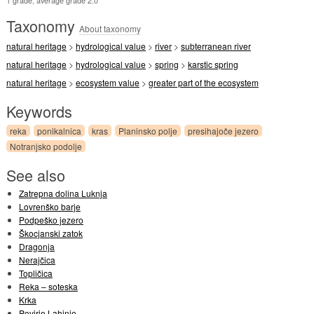
1 grade, average grade 2.0
Taxonomy
About taxonomy
natural heritage
>
hydrological value
>
river
>
subterranean river
natural heritage
>
hydrological value
>
spring
>
karstic spring
natural heritage
>
ecosystem value
>
greater part of the ecosystem
Keywords
reka
ponikalnica
kras
Planinsko polje
presihajoče jezero
Notranjsko podolje
See also
Zatrepna dolina Luknja
Lovrenško barje
Podpeško jezero
Škocjanski zatok
Dragonja
Nerajčica
Topličica
Reka – soteska
Krka
Povirje Lahinje