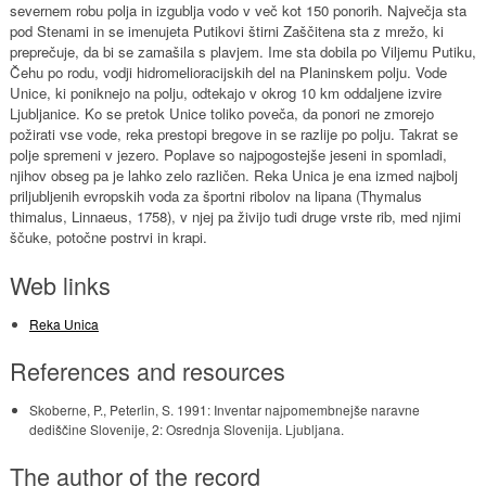
severnem robu polja in izgublja vodo v več kot 150 ponorih. Največja sta
pod Stenami in se imenujeta Putikovi štirni Zaščitena sta z mrežo, ki
preprečuje, da bi se zamašila s plavjem. Ime sta dobila po Viljemu Putiku,
Čehu po rodu, vodji hidromelioracijskih del na Planinskem polju. Vode
Unice, ki poniknejo na polju, odtekajo v okrog 10 km oddaljene izvire
Ljubljanice. Ko se pretok Unice toliko poveča, da ponori ne zmorejo
požirati vse vode, reka prestopi bregove in se razlije po polju. Takrat se
polje spremeni v jezero. Poplave so najpogostejše jeseni in spomladi,
njihov obseg pa je lahko zelo različen. Reka Unica je ena izmed najbolj
priljubljenih evropskih voda za športni ribolov na lipana (Thymalus
thimalus, Linnaeus, 1758), v njej pa živijo tudi druge vrste rib, med njimi
ščuke, potočne postrvi in krapi.
Web links
Reka Unica
References and resources
Skoberne, P., Peterlin, S. 1991: Inventar najpomembnejše naravne
dediščine Slovenije, 2: Osrednja Slovenija. Ljubljana.
The author of the record