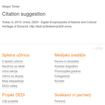
Gregor Torkar
Citation suggestion
Torkar, G. 2010: Unica. DEDI - Digital Encyclopedia of Natural and Cultural
Heritage of Slovenia, http://dedi.si/dediscina/429-unica.
© 2026
Spletna učilnica
Medijsko središče
O spletni učilnici
Novice in obvestila
Naučimo se iskati
Koledar dogodkov
Učne lekcije
Promocijska gradiva
Učimo se skupaj
Fotogalerije
Moja ekspedicija
Kontakt
DEDI-učitelj
Projekt DEDI
Sodelavci in partnerji
Cilji projekta
Partnerji