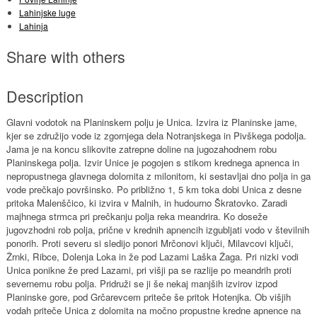
Lahinjske luge
Lahinja
Share with others
Description
Glavni vodotok na Planinskem polju je Unica. Izvira iz Planinske jame,
kjer se združijo vode iz zgornjega dela Notranjskega in Pivškega podolja.
Jama je na koncu slikovite zatrepne doline na jugozahodnem robu
Planinskega polja. Izvir Unice je pogojen s stikom krednega apnenca in
nepropustnega glavnega dolomita z milonitom, ki sestavljai dno polja in ga
vode prečkajo površinsko. Po približno 1, 5 km toka dobi Unica z desne
pritoka Malenščico, ki izvira v Malnih, in hudourno Škratovko. Zaradi
majhnega strmca pri prečkanju polja reka meandrira. Ko doseže
jugovzhodni rob polja, prične v krednih apnencih izgubljati vodo v številnih
ponorih. Proti severu si sledijo ponori Mrčonovi ključi, Milavcovi ključi,
Žrnki, Ribce, Dolenja Loka in že pod Lazami Laška Žaga. Pri nizki vodi
Unica ponikne že pred Lazami, pri višji pa se razlije po meandrih proti
severnemu robu polja. Pridruži se ji še nekaj manjših izvirov izpod
Planinske gore, pod Grčarevcem priteče še pritok Hotenjka. Ob višjih
vodah priteče Unica z dolomita na močno propustne kredne apnence na