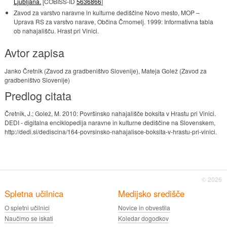
Ljubljana.
[COBISS-ID
5636866
]
Zavod za varstvo naravne in kulturne dediščine Novo mesto, MOP –
Uprava RS za varstvo narave, Občina Črnomelj. 1999: Informativna tabla
ob nahajališču. Hrast pri Vinici.
Avtor zapisa
Janko Čretnik (Zavod za gradbeništvo Slovenije), Mateja Golež (Zavod za
gradbeništvo Slovenije)
Predlog citata
Čretnik, J.; Golež, M. 2010: Površinsko nahajališče boksita v Hrastu pri Vinici.
DEDI - digitalna enciklopedija naravne in kulturne dediščine na Slovenskem,
http://dedi.si/dediscina/164-povrsinsko-nahajalisce-boksita-v-hrastu-pri-vinici.
© 2026
Spletna učilnica
Medijsko središče
O spletni učilnici
Novice in obvestila
Naučimo se iskati
Koledar dogodkov