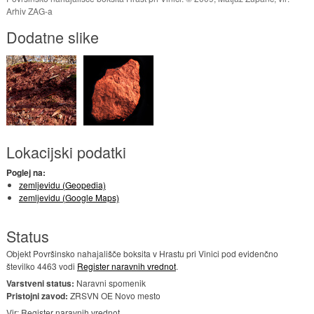
Arhiv ZAG-a
Dodatne slike
Lokacijski podatki
Poglej na:
zemljevidu (Geopedia)
zemljevidu (Google Maps)
Status
Objekt Površinsko nahajališče boksita v Hrastu pri Vinici pod evidenčno
številko 4463 vodi
Register naravnih vrednot
.
Varstveni status:
Naravni spomenik
Pristojni zavod:
ZRSVN OE Novo mesto
Vir: Register naravnih vrednot