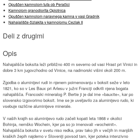
Opuščen kamnolom tufa ob Peračici
Kamnolom granodiorita Oplotnica
Opuščen kamnolom naravnega kamna v vasi Gradnik
Nahajališče čizlakita v kamnolomu Cezlak II
Deli z drugimi
Opis
Nahajališče boksita leži približno 400 m severno od vasi Hrast pri Vinici in
dobre 3 km jugovzhodno od Vinice, na nadmorski višini okoli 200 m.
Zgodba o aluminijevi rudi in njenem poimenovanju v boksit seže v leto
1821, ko so v Les Baux pri Arlesu v južni Franciji odkrili njena bogata
nahajališča. Francoski mineralog P. Bertie ji je dal ime »bauxite«, kar po
slovensko izgovorimo boksit. Ime se je uveljavilo za aluminijevo rudo, ki
vsebuje različne aluminijeve minerale.
V naših krajih so aluminijevo rudo začeli kopati leta 1868 v okolici
Bohinja, nemško Wochein, kjer pa so jo imenovali »wocheinit«.
Nahajališča boksita v svetu niso redka, prav tako jih v večjih in manjših
kraških žepih najdemo v Sloveniji povsod tam, kjer poteka intenzivno