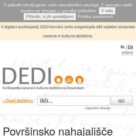
S piškotki izboljšujemo vašo uporabniško izkušnjo. Z uporabo naših
storitev se strinjate z uporabo piškotkov.
V redu
Politika zasebnosti
Piškotki, ki jih uporabljamo
V digitalni enciklopediji DEDI trenutno lahko pregledujete 485 objektov slovenske
naravne in kulturne dediščine.
SL
|
EN
prijava
Išči
+ Dodaj dediščino
napredno iskanje
Površinsko nahajališče