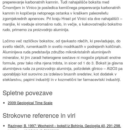
preperevanje karbonatnih kamnin. Tudi nahajališče boksita med
Črnomljem in Vinico je posledica kemičnega preperevanja karbonatnih
kamnin in kopičenja netopnega ostanka v kraškem paleoreliefu
zgornjekrednih apnencev. Pri kraju Hrast pri Vinici sta dve nahajališči –
manjše, ki vsebuje siromašno rudo, in večje, s kakovostnejšo boksitno
rudo, primerno za proizvodnjo aluminija.
Ločimo več različkov boksitov, od rjavkasto rdečih, ki prevladujejo, do
svetlo rdečih, rumenkastih in svetlo modrikastih v podrejenih količinah.
Aluminijeva ruda predstavlja združbo mikrokristalnih aluminijevih
mineralov, ki jim zaradi heterogene sestave ni mogoče pripisati enotne
formule, prav tako niha njena trdota, in sicer od 1 do 3. Boksit je glavna
aluminijeva ruda za proizvodnjo aluminija, polizdelek glinico – Al2O3 pa
uporabljajo kot surovino za izdelavo brusnih sredstev, kot dodatek v
steklarstvu, papirni industriji in v kozmetični ter farmacevtski industriji.
Spletne povezave
2009 Geological Time Scale
Strokovne reference in viri
Razinger, B. 1997: Wocheinit – boksit iz Bohinja. Geologija 40, 291-298.