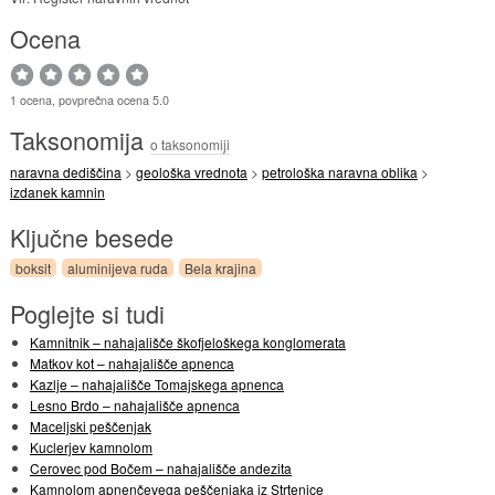
Ocena
1 ocena, povprečna ocena 5.0
Taksonomija
o taksonomiji
naravna dediščina
>
geološka vrednota
>
petrološka naravna oblika
>
izdanek kamnin
Ključne besede
boksit
aluminijeva ruda
Bela krajina
Poglejte si tudi
Kamnitnik – nahajališče škofjeloškega konglomerata
Matkov kot – nahajališče apnenca
Kazlje – nahajališče Tomajskega apnenca
Lesno Brdo – nahajališče apnenca
Maceljski peščenjak
Kuclerjev kamnolom
Cerovec pod Bočem – nahajališče andezita
Kamnolom apnenčevega peščenjaka iz Strtenice