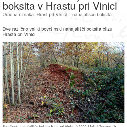
boksita v Hrastu pri Vinici
Uradna oznaka: Hrast pri Vinici – nahajališče boksita
Dve različno veliki površinski nahajališči boksita blizu
Hrasta pri Vinici.
Površinsko nahajališče boksita Hrast pri Vinici. © 2009, Matjaž Zupanc, vir: