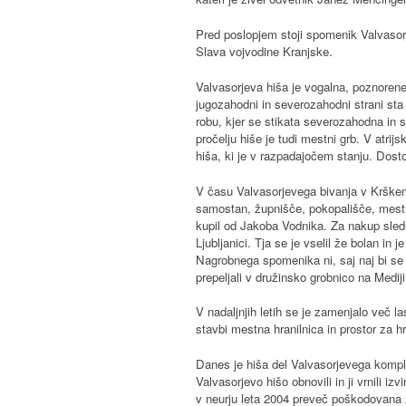
Pred poslopjem stoji spomenik Valvasor
Slava vojvodine Kranjske.
Valvasorjeva hiša je vogalna, poznorene
jugozahodni in severozahodni strani s
robu, kjer se stikata severozahodna in
pročelju hiše je tudi mestni grb. V atri
hiša, ki je v razpadajočem stanju. Dostop
V času Valvasorjevega bivanja v Krškem j
samostan, župnišče, pokopališče, mestno 
kupil od Jakoba Vodnika. Za nakup sledn
Ljubljanici. Tja se je vselil že bolan in
Nagrobnega spomenika ni, saj naj bi se
prepeljali v družinsko grobnico na Medij
V nadaljnjih letih se je zamenjalo več l
stavbi mestna hranilnica in prostor za hr
Danes je hiša del Valvasorjevega kompl
Valvasorjevo hišo obnovili in ji vrnili i
v neurju leta 2004 preveč poškodovana 