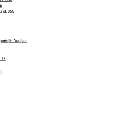
ji
ž št. 355
Spodnjih Dupljah
c 17
i