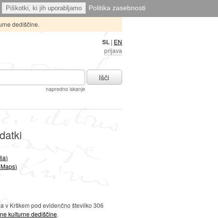
Politika zasebnosti
Piškotki, ki jih uporabljamo
urne dediščine.
SL
|
EN
prijava
Išči
napredno iskanje
datki
ia)
 Maps)
ša v Krškem pod evidenčno številko 306
ne kulturne dediščine
.