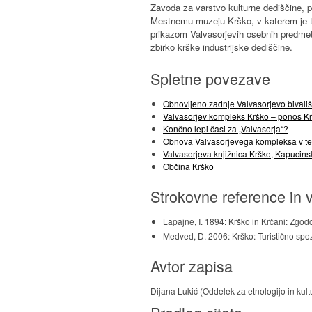
Zavoda za varstvo kulturne dediščine, p
Mestnemu muzeju Krško, v katerem je tud
prikazom Valvasorjevih osebnih predmeto
zbirko krške industrijske dediščine.
Spletne povezave
Obnovljeno zadnje Valvasorjevo bivali
Valvasorjev kompleks Krško – ponos Kr
Končno lepi časi za „Valvasorja“?
Obnova Valvasorjevega kompleksa v t
Valvasorjeva knjižnica Krško, Kapucins
Občina Krško
Strokovne reference in v
Lapajne, I. 1894: Krško in Krčani: Zgo
Medved, D. 2006: Krško: Turistično sp
Avtor zapisa
Dijana Lukić (Oddelek za etnologijo in kultu