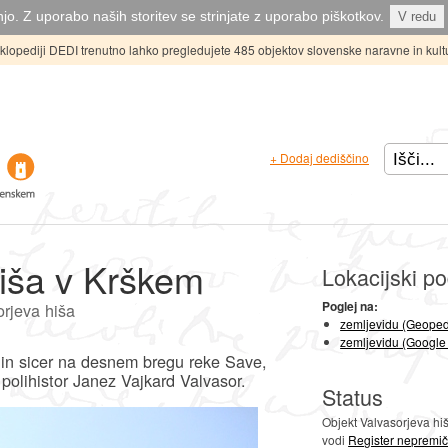
jo. Z uporabo naših storitev se strinjate z uporabo piškotkov.
V redu
ciklopediji DEDI trenutno lahko pregledujete 485 objektov slovenske naravne in kult
+ Dodaj dediščino
hiša v Krškem
Lokacijski po
Poglej na:
rjeva hiša
zemljevidu (Geoped
zemljevidu (Google
 in sicer na desnem bregu reke Save,
 polihistor Janez Vajkard Valvasor.
Status
Objekt Valvasorjeva hi
vodi
Register nepremič