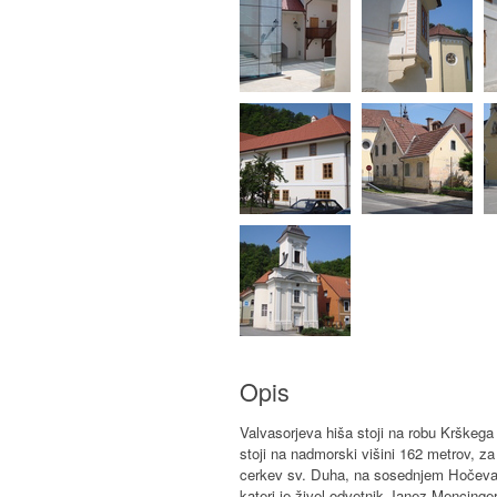
Opis
Valvasorjeva hiša stoji na robu Krškega 
stoji na nadmorski višini 162 metrov, 
cerkev sv. Duha, na sosednjem Hočevarje
kateri je živel odvetnik Janez Mencinger