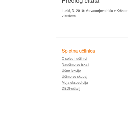
Predlog citata
Lukić, D. 2010: Valvasorjeva hiša v Krškem
v-krskem.
Spletna učilnica
O spletni učilnici
Naučimo se iskati
Učne lekcije
Učimo se skupaj
Moja ekspedicija
DEDI-učitelj