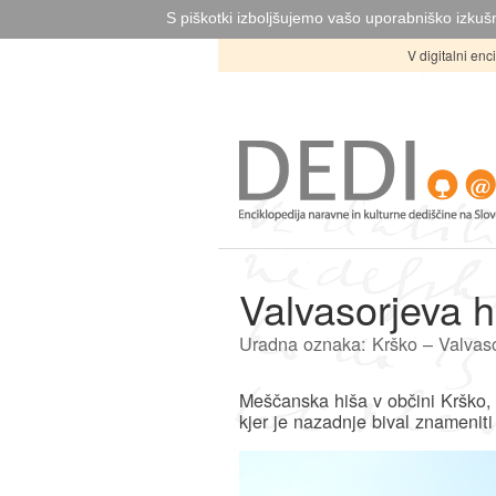
S piškotki izboljšujemo vašo uporabniško izkušn
V digitalni en
Valvasorjeva 
Uradna oznaka: Krško – Valvaso
Meščanska hiša v občini Krško,
kjer je nazadnje bival znameniti