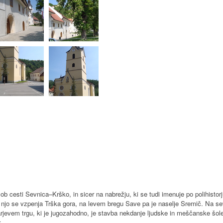
ob cesti Sevnica–Krško, in sicer na nabrežju, ki se tudi imenuje po polihisto
za njo se vzpenja Trška gora, na levem bregu Save pa je naselje Sremič. Na 
vem trgu, ki je jugozahodno, je stavba nekdanje ljudske in meščanske šole, n
.