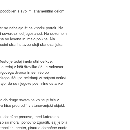
 upodobljen s svojimi znamenitim delom
 se nahajajo štirje vhodni portali. Na
eri severovzhod-jugozahod. Na severnem
na so lesena in imajo polkna. Na
hodni strani stavbe stoji stanovanjska
sto je tedaj imelo štiri cerkve,
 tedaj v hiši številka 85, je Valvasor
ergovega dvorca in še hišo ob
kopališču pri nekdanji vikarijatni cerkvi.
vajo, da so njegove posmrtne ostanke
ja do druge svetovne vojne je bila v
vo hišo preuredili v stanovanjski objekt.
žen obsežne prenove, med katero so
šo so morali ponovno zgraditi, saj je bila
rmacijski center, pisarna območne enote