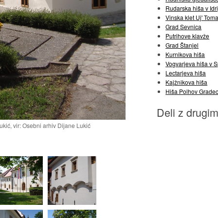
Rudarska hiša v Idri
Vinska klet Uj' Toma
Grad Sevnica
Putrihove klavže
Grad Štanjel
Kurnikova hiša
Vogvarjeva hiša v 
Lectarjeva hiša
Kajžnikova hiša
Hiša Polhov Grade
Deli z drugim
kić, vir: Osebni arhiv Dijane Lukić