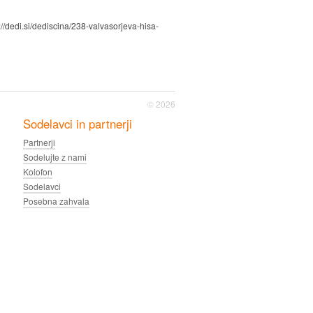
//dedi.si/dediscina/238-valvasorjeva-hisa-
© 2026
Sodelavci in partnerji
Partnerji
Sodelujte z nami
Kolofon
Sodelavci
Posebna zahvala