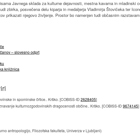
isarna Javnega sklada za kulturne dejavnosti, mestna kavarna in mladinski c
i zbirka, posvečena delu kiparja in medaljerja Vladimirja Štovičeka ter Icon
v prikazati njegovo življenje. Prostor bo namenjen tudi občasnim razstavam,
šče
čanov – slovesno odprt
eku
ka knjižnica
iri
dovinske in spominske črtice.. Krško. [COBISS-ID
2628405
]
oznavanje kulturnozgodovinskih dragocenosti občine.. Krško. [COBISS-ID
9674145
]
rno antropologijo, Filozofska fakulteta, Univerza v Ljubljani)