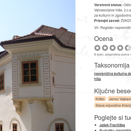
Varstveni status:
Odlok
Valvasorjeve hiše, ž.c.
za kulturni in zgodovin
Pristojni zavod:
ZVKDS
Vir: Register nepremič
Ocena
8 ocen, povprečna ocena 
Taksonomij
nepremična kulturna d
hiša
Ključne bes
Krško
Janez Vajkar
Slava vojvodine Kranj
Poglejte si tu
Jašek Frančiške
Rudniško gledališče 