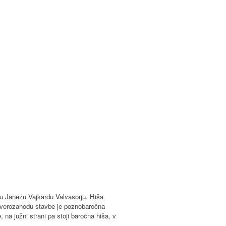
rju Janezu Vajkardu Valvasorju. Hiša
severozahodu stavbe je poznobaročna
a južni strani pa stoji baročna hiša, v