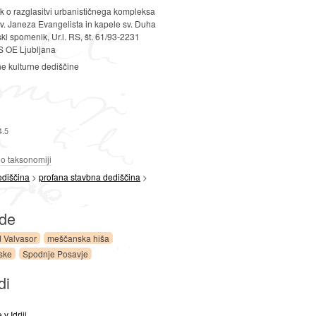
 o razglasitvi urbanističnega kompleksa
sv. Janeza Evangelista in kapele sv. Duha
ski spomenik, Ur.l. RS, št. 61/93-2231
 OE Ljubljana
ne kulturne dediščine
4.5
a
o taksonomiji
ediščina
>
profana stavbna dediščina
>
ede
d Valvasor
meščanska hiša
ske
Spodnje Posavje
di
v Idriji