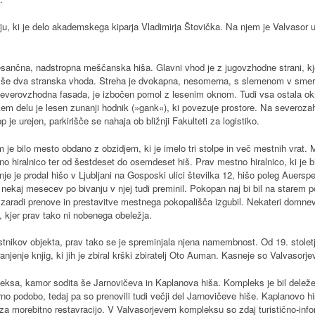
ju, ki je delo akademskega kiparja Vladimirja Štovička. Na njem je Valvasor
sančna, nadstropna meščanska hiša. Glavni vhod je z jugovzhodne strani, kjer
ta še dva stranska vhoda. Streha je dvokapna, nesomerna, s slemenom v sm
 severovzhodna fasada, je izbočen pomol z lesenim oknom. Tudi vsa ostala ok
jskem delu je lesen zunanji hodnik (»gank«), ki povezuje prostore. Na severoza
 je urejen, parkirišče se nahaja ob bližnji Fakulteti za logistiko.
e bilo mesto obdano z obzidjem, ki je imelo tri stolpe in več mestnih vrat. Me
hiralnico ter od šestdeset do osemdeset hiš. Prav mestno hiralnico, ki je bila
je je prodal hišo v Ljubljani na Gosposki ulici številka 12, hišo poleg Auersp
 je nekaj mesecev po bivanju v njej tudi preminil. Pokopan naj bi bil na starem po
 zaradi prenove in prestavitve mestnega pokopališča izgubil. Nekateri domne
i, kjer prav tako ni nobenega obeležja.
astnikov objekta, prav tako se je spreminjala njena namembnost. Od 19. stolet
anjenje knjig, ki jih je zbiral krški zbiratelj Oto Auman. Kasneje so Valvasorje
eksa, kamor sodita še Jarnovičeva in Kaplanova hiša. Kompleks je bil dele
zvirno podobo, tedaj pa so prenovili tudi večji del Jarnovičeve hiše. Kaplanovo hi
za morebitno restavracijo. V Valvasorjevem kompleksu so zdaj turistično-info