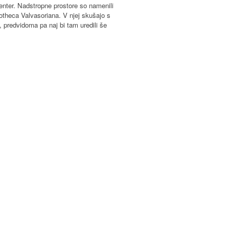
enter. Nadstropne prostore so namenili
otheca Valvasoriana. V njej skušajo s
 predvidoma pa naj bi tam uredili še