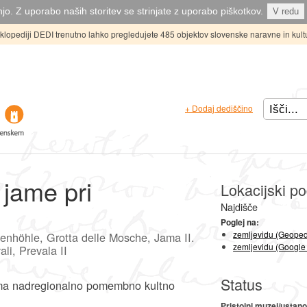
jo. Z uporabo naših storitev se strinjate z uporabo piškotkov.
V redu
ciklopediji DEDI trenutno lahko pregledujete 485 objektov slovenske naravne in kult
+ Dodaj dediščino
 jame pri
Lokacijski po
Najdišče
Poglej na:
zemljevidu (Geoped
enhöhle, Grotta delle Mosche, Jama II.
zemljevidu (Google
li, Prevala II
Status
ama nadregionalno pomembno kultno
Pristojni muzej/ustan