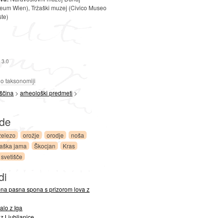
seum Wien), Tržaški muzej (Civico Museo
ste)
 3.0
a
o taksonomiji
ščina
>
arheološki predmeti
>
ede
železo
orožje
orodje
noša
raška jama
Škocjan
Kras
svetišče
di
na pasna spona s prizorom lova z
lo z Iga
z Ljubljanice