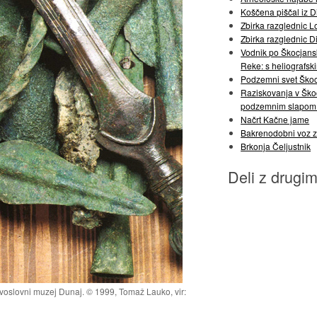
Koščena piščal iz Di
Zbirka razglednic L
Zbirka razglednic D
Vodnik po Škocjanski
Reke: s heliografski
Podzemni svet Ško
Raziskovanja v Ško
podzemnim slapom 
Načrt Kačne jame
Bakrenodobni voz z
Brkonja Čeljustnik
Deli z drugim
avoslovni muzej Dunaj. © 1999, Tomaž Lauko, vir: