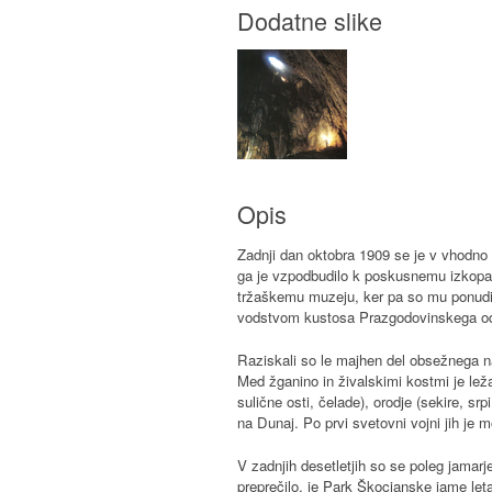
Dodatne slike
Opis
Zadnji dan oktobra 1909 se je v vhodn
ga je vzpodbudilo k poskusnemu izkopava
tržaškemu muzeju, ker pa so mu ponudili
vodstvom kustosa Prazgodovinskega odd
Raziskali so le majhen del obsežnega n
Med žganino in živalskimi kostmi je lež
sulične osti, čelade), orodje (sekire, srp
na Dunaj. Po prvi svetovni vojni jih je mo
V zadnjih desetletjih so se poleg jamarj
preprečilo, je Park Škocjanske jame let