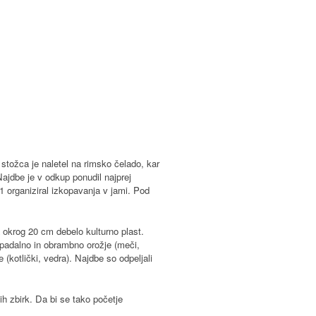
 stožca je naletel na rimsko čelado, kar
ajdbe je v odkup ponudil najprej
1 organiziral izkopavanja v jami. Pod
 okrog 20 cm debelo kulturno plast.
apadalno in obrambno orožje (meči,
e (kotlički, vedra). Najdbe so odpeljali
ih zbirk. Da bi se tako početje