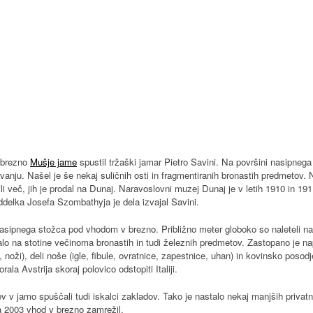
o brezno
Mušje jame
spustil tržaški jamar Pietro Savini. Na površini nasipnega
nju. Našel je še nekaj suličnih osti in fragmentiranih bronastih predmetov. N
 več, jih je prodal na Dunaj. Naravoslovni muzej Dunaj je v letih 1910 in 191
elka Josefa Szombathyja je dela izvajal Savini.
asipnega stožca pod vhodom v brezno. Približno meter globoko so naleteli na
alo na stotine večinoma bronastih in tudi železnih predmetov. Zastopano je n
i, noži), deli noše (igle, fibule, ovratnice, zapestnice, uhan) in kovinsko posodj
rala Avstrija skoraj polovico odstopiti Italiji.
ev v jamo spuščali tudi iskalci zakladov. Tako je nastalo nekaj manjših privatn
a 2003 vhod v brezno zamrežil.