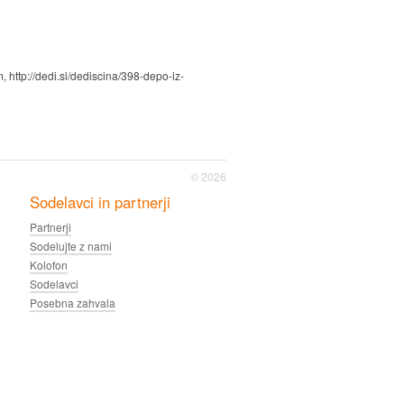
 http://dedi.si/dediscina/398-depo-iz-
© 2026
Sodelavci in partnerji
Partnerji
Sodelujte z nami
Kolofon
Sodelavci
Posebna zahvala