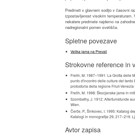
Predmeti v glavnem sodijo v časovni raz
izpostavljenost visokim temperaturam. 
nekatere predmete najdemo na zahodnem Ba
nadregionalni pomen svetišča.
Spletne povezave
Velika jama na Prevali
Strokovne reference in v
Frelih, M. 1987–1991: La Grotta delle M
punto d'incontro delle culture del tardo 
protostoria della regione Friuli-Venezi
Frelih, M. 1998: Škocjanske jame in mi
Szombathy, J. 1912: Altertumsfunde aus
Wien.
Čerče, P., Šinkovec, I. 1995: Katalog
Katalogi in monografije 29, 217–219. 
Avtor zapisa