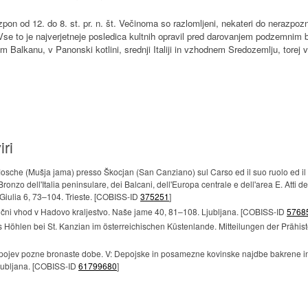
pon od 12. do 8. st. pr. n. št. Večinoma so razlomljeni, nekateri do nerazpoz
Vse to je najverjetneje posledica kultnih opravil pred darovanjem podzemnim
lkanu, v Panonski kotlini, srednji Italiji in vzhodnem Sredozemlju, torej v p
iri
osche (Mušja jama) presso Škocjan (San Canziano) sul Carso ed il suo ruolo ed il 
Bronzo dell'Italia peninsulare, dei Balcani, dell'Europa centrale e dell'area E. Atti de
a Giulia 6, 73–104. Trieste. [COBISS-ID
375251
]
tični vhod v Hadovo kraljestvo. Naše jame 40, 81–108. Ljubljana. [COBISS-ID
5768
 Höhlen bei St. Kanzian im österreichischen Küstenlande. Mitteilungen der Prähis
 depojev pozne bronaste dobe. V: Depojske in posamezne kovinske najdbe bakrene 
Ljubljana. [COBISS-ID
61799680
]