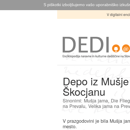
S piškotki izboljšujemo vašo uporabniško izkušn
V digitalni en
Depo iz Mušje
Škocjanu
Sinonimi: Mušja jama, Die Flieg
na Prevalu, Velika jama na Preva
V prazgodovini je bila Mušja j
mesto.