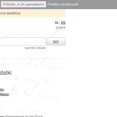
Politika zasebnosti
Piškotki, ki jih uporabljamo
urne dediščine.
SL
|
EN
prijava
Išči
napredno iskanje
datki
ia)
 Maps)
ova:
Naravoslovni muzej Dunaj