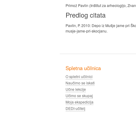
Primož Pavlin (Inštitut za arheologijo, Zn
Predlog citata
Pavlin, P. 2010: Depo iz Mušje jame pri Šk
musje-jame-pri-skocjanu.
Spletna učilnica
O spletni učilnici
Naučimo se iskati
Učne lekcije
Učimo se skupaj
Moja ekspedicija
DEDI-učitelj