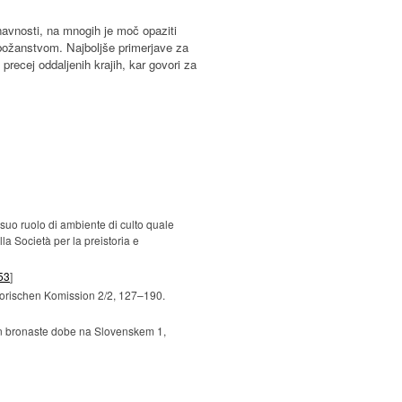
navnosti, na mnogih je moč opaziti
 božanstvom. Najboljše primerjave za
recej oddaljenih krajih, kar govori za
suo ruolo di ambiente di culto quale
lla Società per la preistoria e
53
]
torischen Komission 2/2, 127–190.
in bronaste dobe na Slovenskem 1,