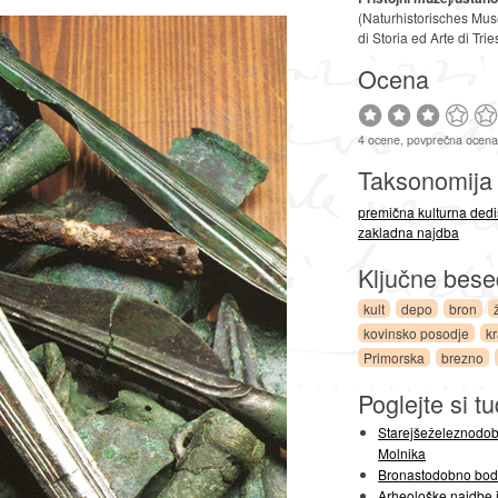
(Naturhistorisches Mu
di Storia ed Arte di Trie
Ocena
4 ocene, povprečna ocena
Taksonomij
premična kulturna dedi
zakladna najdba
Ključne bes
kult
depo
bron
kovinsko posodje
k
Primorska
brezno
Poglejte si tu
Starejšeželeznodob
Molnika
Bronastodobno boda
Arheološke najdbe i