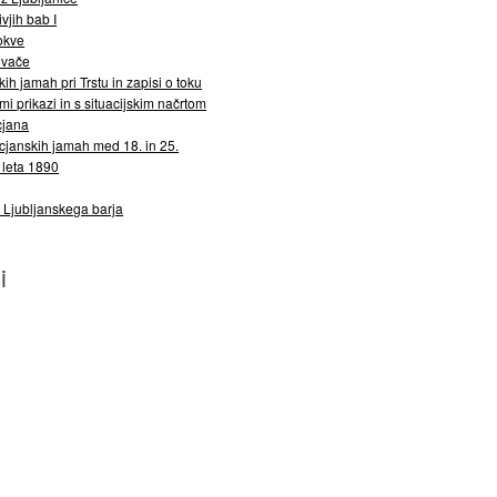
vjih bab I
okve
ivače
h jamah pri Trstu in zapisi o toku
mi prikazi in s situacijskim načrtom
cjana
cjanskih jamah med 18. in 25.
leta 1890
 Ljubljanskega barja
i