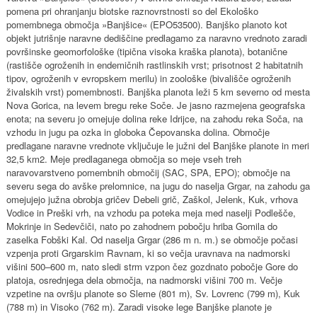
pomena pri ohranjanju biotske raznovrstnosti so del Ekološko
pomembnega območja »Banjšice« (EPO53500). Banjško planoto kot
objekt jutrišnje naravne dediščine predlagamo za naravno vrednoto zaradi
površinske geomorfološke (tipična visoka kraška planota), botanične
(rastišče ogroženih in endemičnih rastlinskih vrst; prisotnost 2 habitatnih
tipov, ogroženih v evropskem merilu) in zoološke (bivališče ogroženih
živalskih vrst) pomembnosti. Banjška planota leži 5 km severno od mesta
Nova Gorica, na levem bregu reke Soče. Je jasno razmejena geografska
enota; na severu jo omejuje dolina reke Idrijce, na zahodu reka Soča, na
vzhodu in jugu pa ozka in globoka Čepovanska dolina. Območje
predlagane naravne vrednote vključuje le južni del Banjške planote in meri
32,5 km2. Meje predlaganega območja so meje vseh treh
naravovarstveno pomembnih območij (SAC, SPA, EPO); območje na
severu sega do avške prelomnice, na jugu do naselja Grgar, na zahodu ga
omejujejo južna obrobja gričev Debeli grič, Zaškol, Jelenk, Kuk, vrhova
Vodice in Preški vrh, na vzhodu pa poteka meja med naselji Podlešče,
Mokrinje in Sedevčiči, nato po zahodnem pobočju hriba Gomila do
zaselka Fobški Kal. Od naselja Grgar (286 m n. m.) se območje počasi
vzpenja proti Grgarskim Ravnam, ki so večja uravnava na nadmorski
višini 500–600 m, nato sledi strm vzpon čez gozdnato pobočje Gore do
platoja, osrednjega dela območja, na nadmorski višini 700 m. Večje
vzpetine na ovršju planote so Sleme (801 m), Sv. Lovrenc (799 m), Kuk
(788 m) in Visoko (762 m). Zaradi visoke lege Banjške planote je