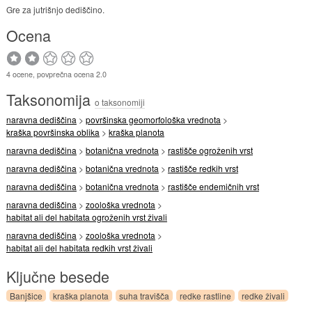
Gre za jutrišnjo dediščino.
Ocena
4 ocene, povprečna ocena 2.0
Taksonomija
o taksonomiji
naravna dediščina
>
površinska geomorfološka vrednota
>
kraška površinska oblika
>
kraška planota
naravna dediščina
>
botanična vrednota
>
rastišče ogroženih vrst
naravna dediščina
>
botanična vrednota
>
rastišče redkih vrst
naravna dediščina
>
botanična vrednota
>
rastišče endemičnih vrst
naravna dediščina
>
zoološka vrednota
>
habitat ali del habitata ogroženih vrst živali
naravna dediščina
>
zoološka vrednota
>
habitat ali del habitata redkih vrst živali
Ključne besede
Banjšice
kraška planota
suha travišča
redke rastline
redke živali