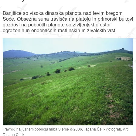
Banjšice so visoka dinarska planota nad levim bregom
Soče. Obsežna suha travišča na platoju in primorski bukovi
gozdovi na pobočjih planote so življenjski prostor
ogroženih in endemičnih rastlinskih in živalskih vrst.
Travniki na južnem pobočju hriba Sleme © 2006, Tatjana Čelik (fotograf), vir:
Tatjana Čelik