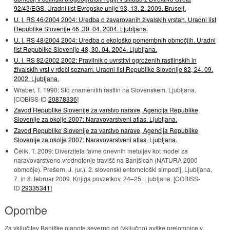
92/43/EGS. Uradni list Evropske unije 93, 13. 2. 2009. Bruselj.
U. l. RS 46/2004 2004: Uredba o zavarovanih živalskih vrstah. Uradni list
Republike Slovenije 46, 30. 04. 2004. Ljubljana.
U. l. RS 48/2004 2004: Uredba o ekološko pomembnih območjih. Uradni
list Republike Slovenije 48, 30. 04. 2004. Ljubljana.
U. l. RS 82/2002 2002: Pravilnik o uvrstitvi ogroženih rastlinskih in
živalskih vrst v rdeči seznam. Uradni list Republike Slovenije 82, 24. 09.
2002. Ljubljana.
Wraber, T. 1990: Sto znamenitih rastlin na Slovenskem. Ljubljana.
[COBISS-ID
20878336
]
Zavod Republike Slovenije za varstvo narave, Agencija Republike
Slovenije za okolje 2007: Naravovarstveni atlas. Ljubljana.
Zavod Republike Slovenije za varstvo narave, Agencija Republike
Slovenije za okolje 2007: Naravovarstveni atlas. Ljubljana.
Čelik, T. 2009: Diverziteta favne dnevnih metuljev kot model za
naravovarstveno vrednotenje travišč na Banjšicah (NATURA 2000
območje). Prešern, J. (ur.). 2. slovenski entomološki simpozij, Ljubljana,
7. in 8. februar 2009. Knjiga povzetkov, 24–25. Ljubljana. [COBISS-
ID
29335341
]
Opombe
Za vključitev Banjške planote severno od (vključno) avške prelomnice v