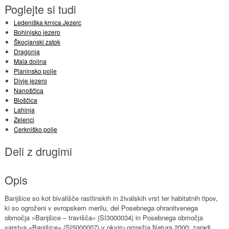
Poglejte si tudi
Ledeniška krnica Jezerc
Bohinjsko jezero
Škocjanski zatok
Dragonja
Mala dolina
Planinsko polje
Divje jezero
Nanoščica
Bloščica
Lahinja
Zelenci
Cerkniško polje
Deli z drugimi
Opis
Banjšice so kot bivališče rastlinskih in živalskih vrst ter habitatnih tipov,
ki so ogroženi v evropskem merilu, del Posebnega ohranitvenega
območja »Banjšice – travišča« (SI3000034) in Posebnega območja
varstva »Banjšice« (SI5000007) v okviru omrežja Natura 2000; zaradi