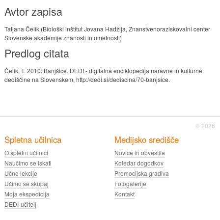
Avtor zapisa
Tatjana Čelik (Biološki inštitut Jovana Hadžija, Znanstvenoraziskovalni center
Slovenske akademije znanosti in umetnosti)
Predlog citata
Čelik, T. 2010: Banjšice. DEDI - digitalna enciklopedija naravne in kulturne
dediščine na Slovenskem, http://dedi.si/dediscina/70-banjsice.
© 2026
Spletna učilnica
Medijsko središče
O spletni učilnici
Novice in obvestila
Naučimo se iskati
Koledar dogodkov
Učne lekcije
Promocijska gradiva
Učimo se skupaj
Fotogalerije
Moja ekspedicija
Kontakt
DEDI-učitelj