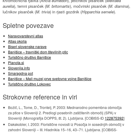
krvomočnična rjavka (
Aricia eumedon
), jetičnikov pisanček (
Melitaea
aurelia
), temni pisanček (
M. britomartis
), močvirski pisanček (
M. diamina
),
lučnikov pisanček (
M. trivia
) in rjasti gozdnik (
Hipparchia semele
).
Spletne povezave
Naravovarstevni atlas
Atlas okolja
Biseri slovenske narave
Banjšice – travniški dom številnih ptic
Turistično društvo Banjšice
Planota.si
Slovenija.info
Smaragdna pot
Banjšice – Mali muzej prve svetovne vojne Banjšice
Turistično društvo Lokovec
Strokovne reference in viri
Božič, L., Tome, D., Trontelj, P. 2003: Mednarodno pomembna območja
za ptice v Sloveniji 2. Predlogi posebnih zaščitenih območij (SPA) v
Sloveniji (Monografija DOPPS, št. 2). Ljubljana. [COBISS-ID
122875392
]
Dakskobler, I. 2003: Floristične novosti iz Posočja in sosednjih območij v
zahodni Sloveniji – III. Hladnikia 15–16, 43–71. Ljubljana. [COBISS-