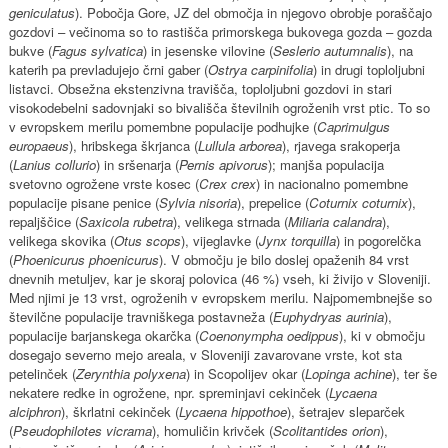
geniculatus
). Pobočja Gore, JZ del območja in njegovo obrobje poraščajo
gozdovi – večinoma so to rastišča primorskega bukovega gozda – gozda
bukve (
Fagus sylvatica
) in jesenske vilovine (
Seslerio autumnalis
), na
katerih pa prevladujejo črni gaber (
Ostrya carpinifolia
) in drugi toploljubni
listavci. Obsežna ekstenzivna travišča, toploljubni gozdovi in stari
visokodebelni sadovnjaki so bivališča številnih ogroženih vrst ptic. To so
v evropskem merilu pomembne populacije podhujke (
Caprimulgus
europaeus
), hribskega škrjanca (
Lullula arborea
), rjavega srakoperja
(
Lanius collurio
) in sršenarja (
Pernis apivorus
); manjša populacija
svetovno ogrožene vrste kosec (
Crex crex
) in nacionalno pomembne
populacije pisane penice (
Sylvia nisoria
), prepelice (
Coturnix coturnix
),
repaljščice (
Saxicola rubetra
), velikega strnada (
Miliaria calandra
),
velikega skovika (
Otus scops
), vijeglavke (
Jynx torquilla
) in pogorelčka
(
Phoenicurus phoenicurus
). V območju je bilo doslej opaženih 84 vrst
dnevnih metuljev, kar je skoraj polovica (46 %) vseh, ki živijo v Sloveniji.
Med njimi je 13 vrst, ogroženih v evropskem merilu. Najpomembnejše so
številčne populacije travniškega postavneža (
Euphydryas aurinia
),
populacije barjanskega okarčka (
Coenonympha oedippus
), ki v območju
dosegajo severno mejo areala, v Sloveniji zavarovane vrste, kot sta
petelinček (
Zerynthia polyxena
) in Scopolijev okar (
Lopinga achine
), ter še
nekatere redke in ogrožene, npr. spreminjavi cekinček (
Lycaena
alciphron
), škrlatni cekinček (
Lycaena hippothoe
), šetrajev sleparček
(
Pseudophilotes vicrama
), homuličin krivček (
Scolitantides orion
),