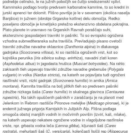
podnebje celinsko, le na južnih pobočjih se čutijo sredozemski vplivi.
Kamninsko podlago tvorijo predvsem karbonatne kamnine, to so kredni in
jurski apnenci ter dolomit. Flišno površje je le v severnem (okolica naselja
Banjšice) in južnem (obrobje Grgarske kotline) delu območja. Redko
poseljeno območje je kmetijsko pretežno ekstenzivno obdelana pokrajina.
Plato planote in uravnavo na Grgarskih Ravnah poraščajo suhi,
ekstenzivno gospodarjeni travniki in pašniki. To so evropsko ogrožena
vzhodna submediteranska suha travišča. Prevladujejo pisano cvetoči
travniki združbe navadne oklasnice (
Danthonia alpina
) in dlakavega
gadnjaka (
Scorzonera villosa
), ki so rastišča ogroženih vrst, kot so
kojniška perunika (
Iris sibirica
subsp.
erirrhiza
), navadni zlati koren
(
Asphodelus albus
) in jagodasta hrušica (
Muscari botryoides
). Na rahlo
zakisanih tleh uspevajo travniki združbe navadne grebenuše (
Polygala
vulgaris
) in volka (
Nardus stricta
), na katerih se pojavljata tudi ogroženi
rastlinski vrsti, nizki gadnjak (
Scorzonera humilis
) in arnika (
Arnica
montana
). Kamnita travišča na bolj plitkih tleh so predvsem pašniki
združbe nizkega šaša (
Carex humilis
) in skalnega glavinca (
Centaurea
rupestris
). Na takih opuščenih pašnikih v zaraščanju je na planoti med
Jelenkom in Rebrom rastišče Pironove meteljke (
Medicago pironae
), ki je
endemit južnega prigorja Karnijskih in Julijskih Alp. Flišna podlaga
omogoča obstoj manjših vodnih in močvirnih površin (izviri, kali, mlake),
na katerih uspevajo nekatere ogrožene vodne in vlagoljubne rastlinske
vrste, npr. grbasta vodna leča (
Lemna gibba
), kljunasti šaš (
Carex
rostrata
), mehurjasti šaš (
C. versicaria
), kolenčasti lisičji rep (
Alopecurus