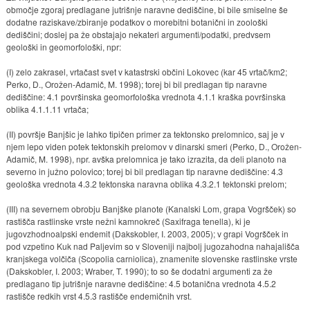
območje zgoraj predlagane jutrišnje naravne dediščine, bi bile smiselne še
dodatne raziskave/zbiranje podatkov o morebitni botanični in zoološki
dediščini; doslej pa že obstajajo nekateri argumenti/podatki, predvsem
geološki in geomorfološki, npr:
(I) zelo zakrasel, vrtačast svet v katastrski občini Lokovec (kar 45 vrtač/km2;
Perko, D., Orožen-Adamič, M. 1998); torej bi bil predlagan tip naravne
dediščine: 4.1 površinska geomorfološka vrednota 4.1.1 kraška površinska
oblika 4.1.1.11 vrtača;
(II) površje Banjšic je lahko tipičen primer za tektonsko prelomnico, saj je v
njem lepo viden potek tektonskih prelomov v dinarski smeri (Perko, D., Orožen-
Adamič, M. 1998), npr. avška prelomnica je tako izrazita, da deli planoto na
severno in južno polovico; torej bi bil predlagan tip naravne dediščine: 4.3
geološka vrednota 4.3.2 tektonska naravna oblika 4.3.2.1 tektonski prelom;
(III) na severnem obrobju Banjške planote (Kanalski Lom, grapa Vogršček) so
rastišča rastlinske vrste nežni kamnokreč (Saxifraga tenella), ki je
jugovzhodnoalpski endemit (Dakskobler, I. 2003, 2005); v grapi Vogršček in
pod vzpetino Kuk nad Paljevim so v Sloveniji najbolj jugozahodna nahajališča
kranjskega volčiča (Scopolia carniolica), znamenite slovenske rastlinske vrste
(Dakskobler, I. 2003; Wraber, T. 1990); to so še dodatni argumenti za že
predlagano tip jutrišnje naravne dediščine: 4.5 botanična vrednota 4.5.2
rastišče redkih vrst 4.5.3 rastišče endemičnih vrst.