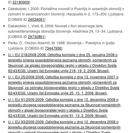
ID
22180909
]
Dakskobler, I. 2005: Floristične novosti iz Posočja in sosednjih območij v
zahodni in severozahodni Sloveniji. Hacquetia 4–2, 173–200. Ljubljana.
[COBISS-ID
24534061
]
Dakskobler, I., Vreš, B. 2009: Novosti v flori severnega dela
submediteranskega območja Slovenije. Hladnikia 24, 13–34. Ljubljana.
[COBISS-ID
29730861
]
Perko, D., Orožen-Adamič, M. 1998: Slovenija – Pokrajina in ljudje.
Ljubljana. [COBISS-ID
73447936
]
U. l. EU 218/2008 2008: Odločba komisije z dne 25. januarja 2008 o
sprejetju prvega posodobljenega seznama območij, pomembnih za
Skupnost, za alpsko biogeografsko regijo v skladu z Direktivo Sveta
92/43/EGS. Uradni list Evropske unije 218, 19. 3. 2008. Bruselj.
U. l. EU 25/2008 2008: Odločba komisije z dne 13. novembra 2007 o
sprejetju prvega posodobljenega seznama območij, pomembnih za
Skupnost, za celinsko biogeografsko regijo v skladu z Direktivo Sveta
92/43/EGS. Uradni list Evropske unije 25, 15. 1. 2008. Bruselj.
U. l. EU 91/2009 2009: Odločba komisije z dne 12. decembra 2008 o
sprejetju drugega posodobljenega seznama za Skupnost pomembnih
območij v alpski biogeografski regiji v skladu z Direktivo Sveta
92/43/EGS. Uradni list Evropske unije 91, 13. 2. 2009. Bruselj.
U. l. EU 93/2009 2009: Odločba komisije z dne 12. decembra 2008 o
sprejetju drugega posodobljenega seznama za Skupnost pomembnih
območij v celinski biogeografski regiji v skladu z Direktivo Sveta