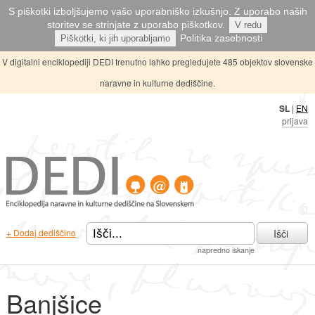
S piškotki izboljšujemo vašo uporabniško izkušnjo. Z uporabo naših
storitev se strinjate z uporabo piškotkov.
V redu
Politika zasebnosti
Piškotki, ki jih uporabljamo
V digitalni enciklopediji DEDI trenutno lahko pregledujete 485 objektov slovenske
naravne in kulturne dediščine.
SL
|
EN
prijava
Išči
+ Dodaj dediščino
napredno iskanje
Banjšice