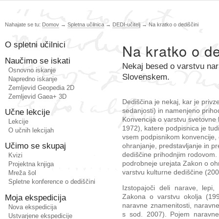
Nahajate se tu:
Domov
→
Spletna učilnica
→
DEDI-učitelj
→
Na kratko o dediščini
O spletni učilnici
Na kratko o de
Naučimo se iskati
Nekaj besed o varstvu nar
Osnovno iskanje
Slovenskem.
Napredno iskanje
Zemljevid Geopedia 2D
Zemljevid Gaea+ 3D
Dediščina je nekaj, kar je privz
sedanjosti) in namenjeno prih
Učne lekcije
Konvencija o varstvu svetovne k
Lekcije
1972), katere podpisnica je tud
O učnih lekcijah
vsem podpisnikom konvencije, da
Učimo se skupaj
ohranjanje, predstavljanje in p
dediščine prihodnjim rodovom. 
Kvizi
podrobneje urejata Zakon o oh
Projektna knjiga
varstvu kulturne dediščine (200
Mreža šol
Spletne konference o dediščini
Izstopajoči deli narave, lepi,
Moja ekspedicija
Zakona o varstvu okolja (19
naravne znamenitosti, naravne
Nova ekspedicija
s sod. 2007). Pojem naravne
Ustvarjene ekspedicije