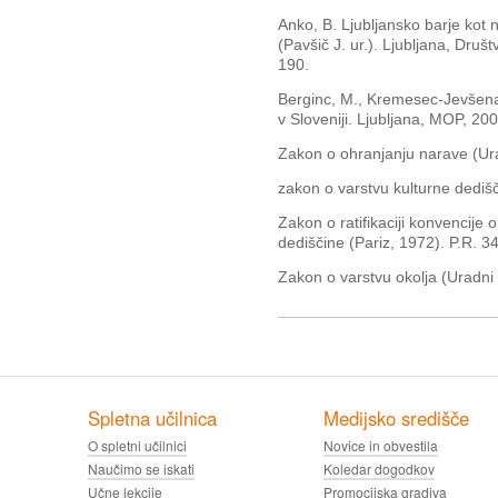
Anko, B. Ljubljansko barje kot 
(Pavšič J. ur.). Ljubljana, Druš
190.
Berginc, M., Kremesec-Jevšenak
v Sloveniji. Ljubljana, MOP, 200
Zakon o ohranjanju narave (Urad
zakon o varstvu kulturne dedišč
Zakon o ratifikaciji konvencije
dediščine (Pariz, 1972). P.R. 3
Zakon o varstvu okolja (Uradni l
Spletna učilnica
Medijsko središče
O spletni učilnici
Novice in obvestila
Naučimo se iskati
Koledar dogodkov
Učne lekcije
Promocijska gradiva