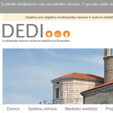
S piškotki izboljšujemo vašo uporabniško izkušnjo. Z uporabo naših sto
Gradimo prvo digitalno enciklopedijo naravne in kulturne dediš
DEDI - orje ledino v celoviti digitaln
Domov
Spletna učilnica
Medijsko središče
Pro