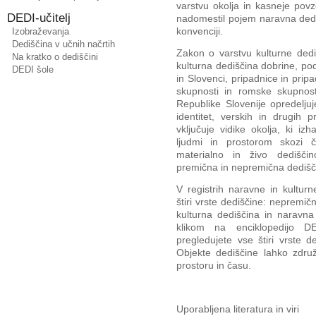
varstvu okolja in kasneje povz
DEDI-učitelj
nadomestil pojem naravna dediš
konvenciji.
Izobraževanja
Dediščina v učnih načrtih
Zakon o varstvu kulturne dedi
Na kratko o dediščini
kulturna dediščina dobrine, pod
DEDI šole
in Slovenci, pripadnice in prip
skupnosti in romske skupnosti
Republike Slovenije opredeljuj
identitet, verskih in drugih pr
vključuje vidike okolja, ki i
ljudmi in prostorom skozi č
materialno in živo dediščin
premična in nepremična dedišč
V registrih naravne in kultur
štiri vrste dediščine: nepremič
kulturna dediščina in naravna
klikom na enciklopedijo 
pregledujete vse štiri vrste de
Objekte dediščine lahko zdru
prostoru in času.
Uporabljena literatura in viri