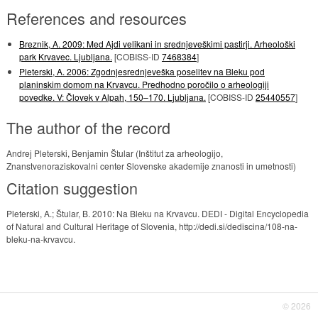
References and resources
Breznik, A. 2009: Med Ajdi velikani in srednjeveškimi pastirji. Arheološki
park Krvavec. Ljubljana.
[COBISS-ID
7468384
]
Pleterski, A. 2006: Zgodnjesrednjeveška poselitev na Bleku pod
planinskim domom na Krvavcu. Predhodno poročilo o arheologiji
povedke. V: Človek v Alpah, 150–170. Ljubljana.
[COBISS-ID
25440557
]
The author of the record
Andrej Pleterski, Benjamin Štular (Inštitut za arheologijo,
Znanstvenoraziskovalni center Slovenske akademije znanosti in umetnosti)
Citation suggestion
Pleterski, A.; Štular, B. 2010: Na Bleku na Krvavcu. DEDI - Digital Encyclopedia
of Natural and Cultural Heritage of Slovenia, http://dedi.si/dediscina/108-na-
bleku-na-krvavcu.
© 2026