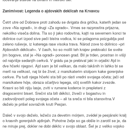
Zanimivost: Legenda o ajdovskih deklicah na Krvavcu
Četrt utre od Dobrave proti zahodu se dvigata dva grička, katerih jedan se
zove »Na ogradi«, in drugi »Za ogrado«. Vmes se razprostira prijazna,
nekoliko viseča dolina. Tla so ji jako rodovitna, kajti na severnem konci te
dolinice curi izpod sive peči bistra vodica, ki se polagoma poizgublja pod
zeleno ruševje, iz katerega rase visoka trava. Národ zove to dolinico »pri
Ajdovskih déklicah«. V časih, ko so molili teh krajev prebivalci še svéte
jim bogove, stal je »Na ogradi« ponosen grad. Bil je trden, prostran in višji
od najvišje sedanjih cerkvâ. V grádu pa je prebival jaki in orjaški Ajd in
dve hčerki njegovi. Ajd sam je bil velikan, da malo takšnih in lahko bi se
meril na velikost, naj bi še živel, z marsikaterim stolpom kake gorenjske
cerkve. Pa tudi njega hčerki sta bili po rásti vredni svojega očeta; jači od
marsikatere hóje, obraza očarljivo lepega, očij svetlih kakor zvezde.
Krasni so bili njiju lasje, zviti v rumene koderce in prepleteni z
dragocenimi biseri. Srečni sta bili déklici, živeči v bogastvu in
zadovoljnosti poleg svojega očeta – ali ta sreča ni bila stanovitna.V
deželo je prišel sovražnik kruti Pesjan.
Daleč v svojo deželo, ležečo za devetim mórjem, zvédel je pesjánski kralj
o krasnih gorenjskih ajdinjah. Pohotne želje so ga obšle in zarotil se je, da
ne miruje prej, dokler ne dobi déklic v svojo oblast. Šel je z veliko vojsko