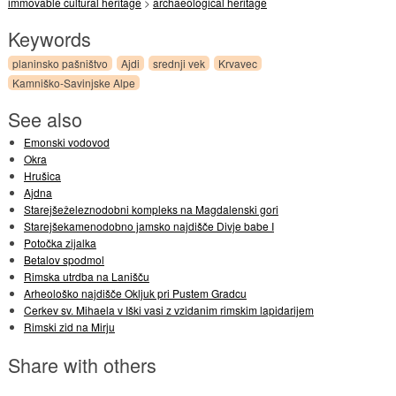
immovable cultural heritage
>
archaeological heritage
Keywords
planinsko pašništvo
Ajdi
srednji vek
Krvavec
Kamniško-Savinjske Alpe
See also
Emonski vodovod
Okra
Hrušica
Ajdna
Starejšeželeznodobni kompleks na Magdalenski gori
Starejšekamenodobno jamsko najdišče Divje babe I
Potočka zijalka
Betalov spodmol
Rimska utrdba na Lanišču
Arheološko najdišče Okljuk pri Pustem Gradcu
Cerkev sv. Mihaela v Iški vasi z vzidanim rimskim lapidarijem
Rimski zid na Mirju
Share with others