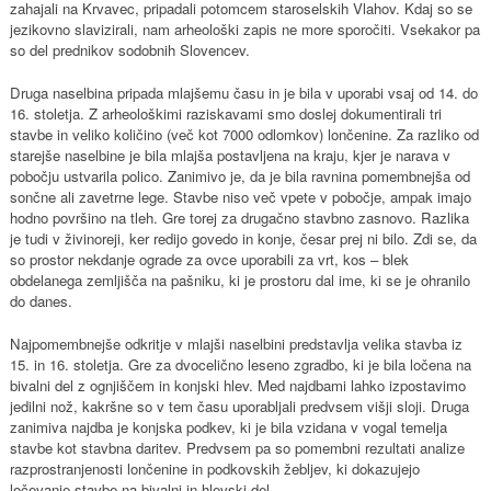
zahajali na Krvavec, pripadali potomcem staroselskih Vlahov. Kdaj so se
jezikovno slavizirali, nam arheološki zapis ne more sporočiti. Vsekakor pa
so del prednikov sodobnih Slovencev.
Druga naselbina pripada mlajšemu času in je bila v uporabi vsaj od 14. do
16. stoletja. Z arheološkimi raziskavami smo doslej dokumentirali tri
stavbe in veliko količino (več kot 7000 odlomkov) lončenine. Za razliko od
starejše naselbine je bila mlajša postavljena na kraju, kjer je narava v
pobočju ustvarila polico. Zanimivo je, da je bila ravnina pomembnejša od
sončne ali zavetrne lege. Stavbe niso več vpete v pobočje, ampak imajo
hodno površino na tleh. Gre torej za drugačno stavbno zasnovo. Razlika
je tudi v živinoreji, ker redijo govedo in konje, česar prej ni bilo. Zdi se, da
so prostor nekdanje ograde za ovce uporabili za vrt, kos – blek
obdelanega zemljišča na pašniku, ki je prostoru dal ime, ki se je ohranilo
do danes.
Najpomembnejše odkritje v mlajši naselbini predstavlja velika stavba iz
15. in 16. stoletja. Gre za dvocelično leseno zgradbo, ki je bila ločena na
bivalni del z ognjiščem in konjski hlev. Med najdbami lahko izpostavimo
jedilni nož, kakršne so v tem času uporabljali predvsem višji sloji. Druga
zanimiva najdba je konjska podkev, ki je bila vzidana v vogal temelja
stavbe kot stavbna daritev. Predvsem pa so pomembni rezultati analize
razprostranjenosti lončenine in podkovskih žebljev, ki dokazujejo
ločevanje stavbe na bivalni in hlevski del.