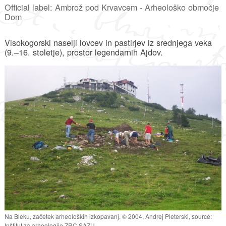
Official label: Ambrož pod Krvavcem - Arheološko območje
Dom
Visokogorski naselji lovcev in pastirjev iz srednjega veka
(9.–16. stoletje), prostor legendarnih Ajdov.
Na Bleku, začetek arheoloških izkopavanj. © 2004, Andrej Pleterski, source:
Inštitut za arheologijo ZRC SAZU.