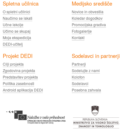
Spletna učilnica
Medijsko središče
O spletni učilnici
Novice in obvestila
Naučimo se iskati
Koledar dogodkov
Učne lekcije
Promocijska gradiva
Učimo se skupaj
Fotogalerije
Moja ekspedicija
Kontakt
DEDI-učitelj
Projekt DEDI
Sodelavci in partnerji
Cilji projekta
Partnerji
Zgodovina projekta
Sodelujte z nami
Predstavitev projekta
Kolofon
Politika zasebnosti
Sodelavci
Android aplikacija DEDI
Posebna zahvala