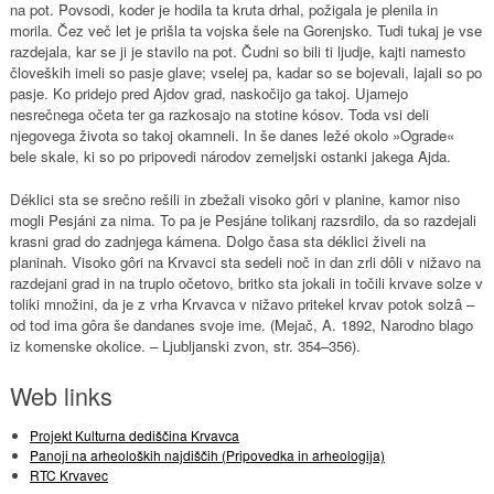
na pot. Povsodi, koder je hodila ta kruta drhal, požigala je plenila in
morila. Čez več let je prišla ta vojska šele na Gorenjsko. Tudi tukaj je vse
razdejala, kar se ji je stavilo na pot. Čudni so bili ti ljudje, kajti namesto
človeških imeli so pasje glave; vselej pa, kadar so se bojevali, lajali so po
pasje. Ko pridejo pred Ajdov grad, naskočijo ga takoj. Ujamejo
nesrečnega očeta ter ga razkosajo na stotine kósov. Toda vsi deli
njegovega života so takoj okamneli. In še danes ležé okolo »Ograde«
bele skale, ki so po pripovedi národov zemeljski ostanki jakega Ajda.
Déklici sta se srečno rešili in zbežali visoko gôri v planine, kamor niso
mogli Pesjáni za nima. To pa je Pesjáne tolikanj razsrdilo, da so razdejali
krasni grad do zadnjega kámena. Dolgo časa sta déklici živeli na
planinah. Visoko gôri na Krvavci sta sedeli noč in dan zrli dôli v nižavo na
razdejani grad in na truplo očetovo, britko sta jokali in točili krvave solze v
toliki množini, da je z vrha Krvavca v nižavo pritekel krvav potok solzâ –
od tod ima gôra še dandanes svoje ime. (Mejač, A. 1892, Narodno blago
iz komenske okolice. – Ljubljanski zvon, str. 354–356).
Web links
Projekt Kulturna dediščina Krvavca
Panoji na arheoloških najdiščih (Pripovedka in arheologija)
RTC Krvavec