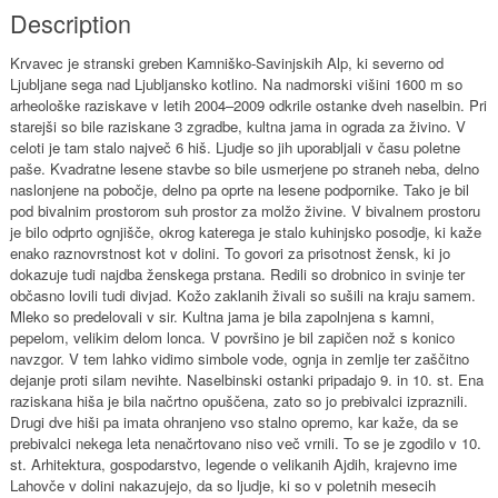
Description
Krvavec je stranski greben Kamniško-Savinjskih Alp, ki severno od
Ljubljane sega nad Ljubljansko kotlino. Na nadmorski višini 1600 m so
arheološke raziskave v letih 2004–2009 odkrile ostanke dveh naselbin. Pri
starejši so bile raziskane 3 zgradbe, kultna jama in ograda za živino. V
celoti je tam stalo največ 6 hiš. Ljudje so jih uporabljali v času poletne
paše. Kvadratne lesene stavbe so bile usmerjene po straneh neba, delno
naslonjene na pobočje, delno pa oprte na lesene podpornike. Tako je bil
pod bivalnim prostorom suh prostor za molžo živine. V bivalnem prostoru
je bilo odprto ognjišče, okrog katerega je stalo kuhinjsko posodje, ki kaže
enako raznovrstnost kot v dolini. To govori za prisotnost žensk, ki jo
dokazuje tudi najdba ženskega prstana. Redili so drobnico in svinje ter
občasno lovili tudi divjad. Kožo zaklanih živali so sušili na kraju samem.
Mleko so predelovali v sir. Kultna jama je bila zapolnjena s kamni,
pepelom, velikim delom lonca. V površino je bil zapičen nož s konico
navzgor. V tem lahko vidimo simbole vode, ognja in zemlje ter zaščitno
dejanje proti silam nevihte. Naselbinski ostanki pripadajo 9. in 10. st. Ena
raziskana hiša je bila načrtno opuščena, zato so jo prebivalci izpraznili.
Drugi dve hiši pa imata ohranjeno vso stalno opremo, kar kaže, da se
prebivalci nekega leta nenačrtovano niso več vrnili. To se je zgodilo v 10.
st. Arhitektura, gospodarstvo, legende o velikanih Ajdih, krajevno ime
Lahovče v dolini nakazujejo, da so ljudje, ki so v poletnih mesecih