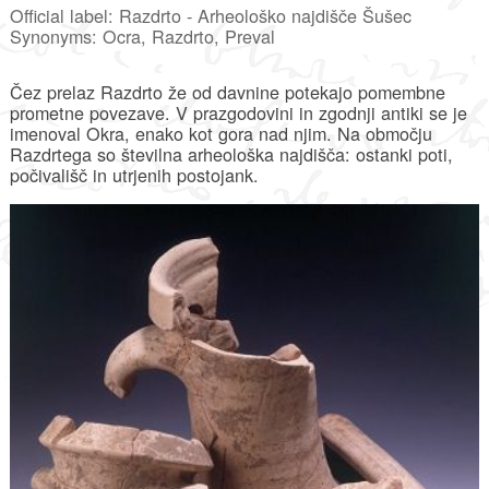
Official label: Razdrto - Arheološko najdišče Šušec
Synonyms: Ocra, Razdrto, Preval
Čez prelaz Razdrto že od davnine potekajo pomembne
prometne povezave. V prazgodovini in zgodnji antiki se je
imenoval Okra, enako kot gora nad njim. Na območju
Razdrtega so številna arheološka najdišča: ostanki poti,
počivališč in utrjenih postojank.