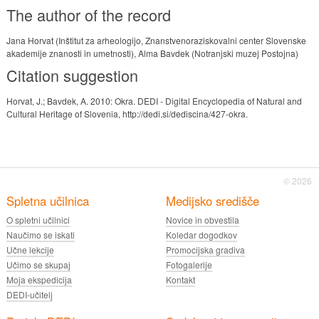
The author of the record
Jana Horvat (Inštitut za arheologijo, Znanstvenoraziskovalni center Slovenske
akademije znanosti in umetnosti), Alma Bavdek (Notranjski muzej Postojna)
Citation suggestion
Horvat, J.; Bavdek, A. 2010: Okra. DEDI - Digital Encyclopedia of Natural and
Cultural Heritage of Slovenia, http://dedi.si/dediscina/427-okra.
© 2026
Spletna učilnica
Medijsko središče
O spletni učilnici
Novice in obvestila
Naučimo se iskati
Koledar dogodkov
Učne lekcije
Promocijska gradiva
Učimo se skupaj
Fotogalerije
Moja ekspedicija
Kontakt
DEDI-učitelj