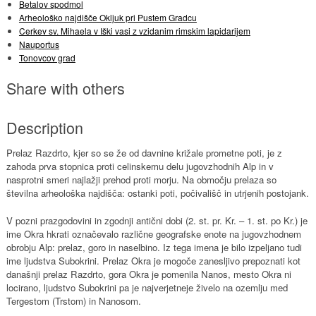
Betalov spodmol
Arheološko najdišče Okljuk pri Pustem Gradcu
Cerkev sv. Mihaela v Iški vasi z vzidanim rimskim lapidarijem
Nauportus
Tonovcov grad
Share with others
Description
Prelaz Razdrto, kjer so se že od davnine križale prometne poti, je z
zahoda prva stopnica proti celinskemu delu jugovzhodnih Alp in v
nasprotni smeri najlažji prehod proti morju. Na območju prelaza so
številna arheološka najdišča: ostanki poti, počivališč in utrjenih postojank.
V pozni prazgodovini in zgodnji antični dobi (2. st. pr. Kr. – 1. st. po Kr.) je
ime Okra hkrati označevalo različne geografske enote na jugovzhodnem
obrobju Alp: prelaz, goro in naselbino. Iz tega imena je bilo izpeljano tudi
ime ljudstva Subokrini. Prelaz Okra je mogoče zanesljivo prepoznati kot
današnji prelaz Razdrto, gora Okra je pomenila Nanos, mesto Okra ni
locirano, ljudstvo Subokrini pa je najverjetneje živelo na ozemlju med
Tergestom (Trstom) in Nanosom.