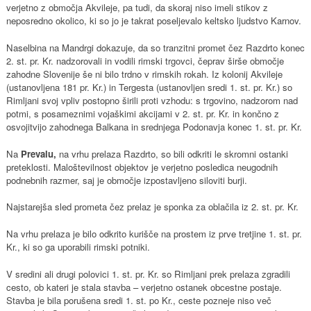
verjetno z območja Akvileje, pa tudi, da skoraj niso imeli stikov z
neposredno okolico, ki so jo je takrat poseljevalo keltsko ljudstvo Karnov.
Naselbina na Mandrgi dokazuje, da so tranzitni promet čez Razdrto konec
2. st. pr. Kr. nadzorovali in vodili rimski trgovci, čeprav širše območje
zahodne Slovenije še ni bilo trdno v rimskih rokah. Iz kolonij Akvileje
(ustanovljena 181 pr. Kr.) in Tergesta (ustanovljen sredi 1. st. pr. Kr.) so
Rimljani svoj vpliv postopno širili proti vzhodu: s trgovino, nadzorom nad
potmi, s posameznimi vojaškimi akcijami v 2. st. pr. Kr. in končno z
osvojitvijo zahodnega Balkana in srednjega Podonavja konec 1. st. pr. Kr.
Na
Prevalu,
na vrhu prelaza Razdrto, so bili odkriti le skromni ostanki
preteklosti. Maloštevilnost objektov je verjetno posledica neugodnih
podnebnih razmer, saj je območje izpostavljeno siloviti burji.
Najstarejša sled prometa čez prelaz je sponka za oblačila iz 2. st. pr. Kr.
Na vrhu prelaza je bilo odkrito kurišče na prostem iz prve tretjine 1. st. pr.
Kr., ki so ga uporabili rimski potniki.
V sredini ali drugi polovici 1. st. pr. Kr. so Rimljani prek prelaza zgradili
cesto, ob kateri je stala stavba – verjetno ostanek obcestne postaje.
Stavba je bila porušena sredi 1. st. po Kr., ceste pozneje niso več