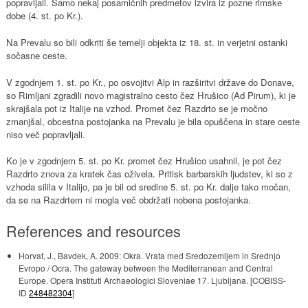
popravljali. Samo nekaj posamičnih predmetov izvira iz pozne rimske
dobe (4. st. po Kr.).
Na Prevalu so bili odkriti še temelji objekta iz 18. st. in verjetni ostanki
sočasne ceste.
V zgodnjem 1. st. po Kr., po osvojitvi Alp in razširitvi države do Donave,
so Rimljani zgradili novo magistralno cesto čez Hrušico (Ad Pirum), ki je
skrajšala pot iz Italije na vzhod. Promet čez Razdrto se je močno
zmanjšal, obcestna postojanka na Prevalu je bila opuščena in stare ceste
niso več popravljali.
Ko je v zgodnjem 5. st. po Kr. promet čez Hrušico usahnil, je pot čez
Razdrto znova za kratek čas oživela. Pritisk barbarskih ljudstev, ki so z
vzhoda silila v Italijo, pa je bil od sredine 5. st. po Kr. dalje tako močan,
da se na Razdrtem ni mogla več obdržati nobena postojanka.
References and resources
Horvat, J., Bavdek, A. 2009: Okra. Vrata med Sredozemljem in Srednjo
Evropo / Ocra. The gateway between the Mediterranean and Central
Europe. Opera Instituti Archaeologici Sloveniae 17. Ljubljana. [COBISS-
ID
248482304
]