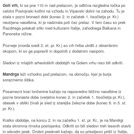
Goli vrh,
ki se pne 110 m nad prelazom, je odlična razgledna točka po
celotni Postojnski kotlini na vzhodu in Vipavski dolini na zahodu. Tu je
stala v pozni bronasti dobi (konec 2. in začetek 1. tisočletja pr. Kr.)
neutrjena naselbina, ki je nadzirala poti čez prelaz. V tem času so prek
Razdrtega potekali stiki med kulturami Italije, zahodnega Balkana in
Panonske nižine.
Pozneje (morda sredi 2. st. pr. Kr.) so vrh hriba utrdili z obrambnim
okopom, ki so ga popravili in dopolnili z dodatnim nasipom.
Sledovi iz mlajših arheoloških obdobjih na Golem vrhu niso bili odkriti.
Mandrga
leži vzhodno pod prelazom, na območju, kjer je burja
sorazmerno šibka.
Posamezni kosi lončenine kažejo na neposredno bližino naselbine iz
pozne bronaste dobe (verjetno konec 2. in začetek 1. tisočletja pr. Kr.),
obesek v obliki živali je sled iz starejše železne dobe (konec 6. in 5. st.
pr. Kr.).
Kratko obdobje, na koncu 2. in na začetku 1. st. pr. Kr., je na Mandrgi
stala skromna rimska postojanka. Odkriti so bili sledovi treh lesenih stavb
in odvodni jarek. Drobni predmeti kažejo, da so priseljenci prišli iz Italije,