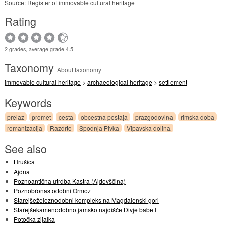
Source: Register of immovable cultural heritage
Rating
2 grades, average grade 4.5
Taxonomy
About taxonomy
immovable cultural heritage
>
archaeological heritage
>
settlement
Keywords
prelaz
promet
cesta
obcestna postaja
prazgodovina
rimska doba
romanizacija
Razdrto
Spodnja Pivka
Vipavska dolina
See also
Hrušica
Ajdna
Poznoantična utrdba Kastra (Ajdovščina)
Poznobronastodobni Ormož
Starejšeželeznodobni kompleks na Magdalenski gori
Starejšekamenodobno jamsko najdišče Divje babe I
Potočka zijalka